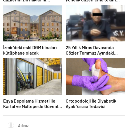
güçlendiren yeni bir dönemin
Meclis’te kabul edildi
kapılarını aralıyoruz”
İzmir’deki eski DGM binaları
25 Yıllık Miras Davasında
kütüphane olacak
Gözler Temmuz Ayındaki
Karar Duruşmasına Çevrildi
Eşya Depolama Hizmeti ile
Ortopodoloji İle Diyabetik
Kartal ve Maltepe’de Güvenli
Ayak Yarası Tedavisi
Saklama