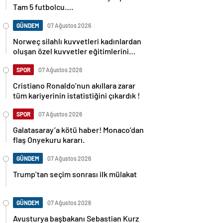
Tam 5 futbolcu….
GÜNDEM
07 Ağustos 2026
Norweç silahlı kuvvetleri kadınlardan
oluşan özel kuvvetler eğitimlerini
başlattı.
SPOR
07 Ağustos 2026
Cristiano Ronaldo’nun akıllara zarar
tüm kariyerinin istatistiğini çıkardık !
SPOR
07 Ağustos 2026
Galatasaray’a kötü haber! Monaco’dan
flaş Onyekuru kararı.
GÜNDEM
07 Ağustos 2026
Trump’tan seçim sonrası ilk mülakat
GÜNDEM
07 Ağustos 2026
Avusturya başbakanı Sebastian Kurz