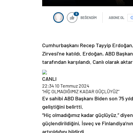
0
BEĞENDİM
ABONE OL
Cumhurbaşkanı Recep Tayyip Erdoğan,
Zirvesi’ne katıldı. Erdoğan, ABD Başka
tarafından karşılandı. Canlı olarak akt
CANLI
22:34
10 Temmuz 2024
“HİÇ OLMADIĞIMIZ KADAR GÜÇLÜYÜZ”
Ev sahibi ABD Başkanı Biden son 75 yıl
geliştiğini belirtti.
“Hiç olmadığımız kadar güçlüyüz.” diy
güçlendirildiğini, İsveç ve Finlandiya’n
artırıldığını bildirdi.