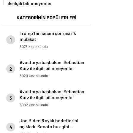
ile ilgili bilinmeyenler
KATEGORİNİN POPÜLERLERİ
Trump’tan seçim sonrası ilk
mülakat
1
8073 kez okundu
Avusturya başbakanı Sebastian
Kurz ile ilgili bilinmeyenler
2
5020 kez okundu
Avusturya başbakanı Sebastian
Kurz ile ilgili bilinmeyenler
3
4992 kez okundu
Joe Biden 6 aylık hedeflerini
açıkladı. Senato buz gibi…
4