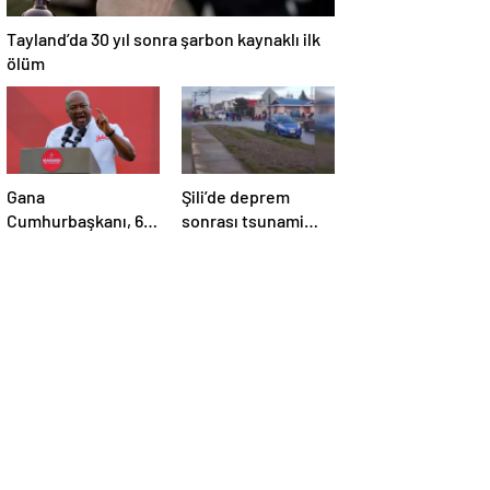
Tayland’da 30 yıl sonra şarbon kaynaklı ilk
ölüm
Gana
Şili’de deprem
Cumhurbaşkanı, 6
sonrası tsunami
aylık maaşını sağlık
alarmı
sektörüne bağışladı