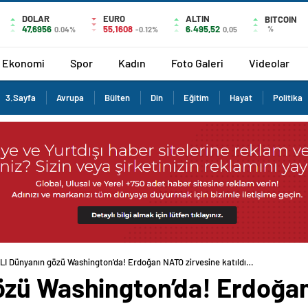
DOLAR
EURO
ALTIN
BITCOIN
47,6956
55,1608
6.495,52
%
0.04%
-0.12%
0,05
Ekonomi
Spor
Kadın
Foto Galeri
Videolar
3.Sayfa
Avrupa
Bülten
Din
Eğitim
Hayat
Politika
I Dünyanın gözü Washington’da! Erdoğan NATO zirvesine katıldı…
zü Washington’da! Erdoğan