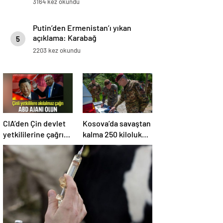
3164 kez okundu
Putin’den Ermenistan’ı yıkan
açıklama: Karabağ
5
Azerbaycan’ın ayrılmaz bir
2203 kez okundu
parçasıdır!
CIA’den Çin devlet
Kosova’da savaştan
yetkililerine çağrı:
kalma 250 kiloluk
ABD ajanı olun
bomba imha edildi