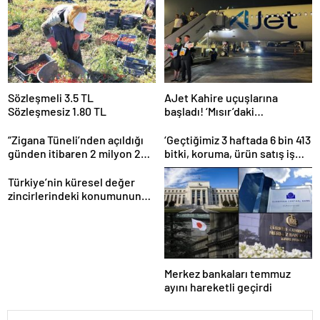
Sözleşmeli 3.5 TL
AJet Kahire uçuşlarına
Sözleşmesiz 1.80 TL
başladı! ‘Mısır’daki
destinasyon sayısını üçe
getireceğiz’
“Zigana Tüneli’nden açıldığı
‘Geçtiğimiz 3 haftada 6 bin 413
günden itibaren 2 milyon 200
bitki, koruma, ürün satış iş
bin üstünde araç geçti”
yeri denetlendi’
Türkiye’nin küresel değer
zincirlerindeki konumunun
güçlendirilmesi hedefleniyor
Merkez bankaları temmuz
ayını hareketli geçirdi