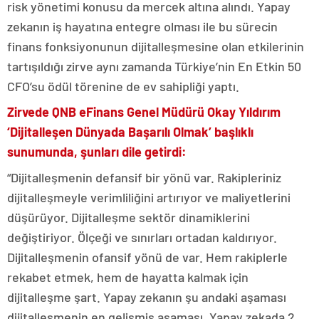
risk yönetimi konusu da mercek altına alındı. Yapay
zekanın iş hayatına entegre olması ile bu sürecin
finans fonksiyonunun dijitalleşmesine olan etkilerinin
tartışıldığı zirve aynı zamanda Türkiye’nin En Etkin 50
CFO’su ödül törenine de ev sahipliği yaptı.
Zirvede QNB eFinans Genel Müdürü Okay Yıldırım
‘Dijitalleşen Dünyada Başarılı Olmak’ başlıklı
sunumunda, şunları dile getirdi:
“Dijitalleşmenin defansif bir yönü var. Rakipleriniz
dijitalleşmeyle verimliliğini artırıyor ve maliyetlerini
düşürüyor. Dijitalleşme sektör dinamiklerini
değiştiriyor. Ölçeği ve sınırları ortadan kaldırıyor.
Dijitalleşmenin ofansif yönü de var. Hem rakiplerle
rekabet etmek, hem de hayatta kalmak için
dijitalleşme şart. Yapay zekanın şu andaki aşaması
dijitalleşmenin en gelişmiş aşaması. Yapay zekada 2.