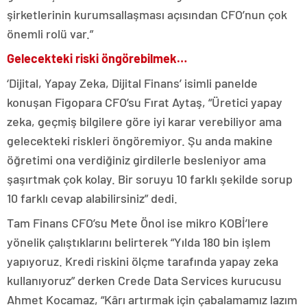
şirketlerinin kurumsallaşması açısından CFO’nun çok
önemli rolü var.”
Gelecekteki riski öngörebilmek…
‘Dijital, Yapay Zeka, Dijital Finans’ isimli panelde
konuşan Figopara CFO’su Fırat Aytaş, “Üretici yapay
zeka, geçmiş bilgilere göre iyi karar verebiliyor ama
gelecekteki riskleri öngöremiyor. Şu anda makine
öğretimi ona verdiğiniz girdilerle besleniyor ama
şaşırtmak çok kolay. Bir soruyu 10 farklı şekilde sorup
10 farklı cevap alabilirsiniz” dedi.
Tam Finans CFO’su Mete Önol ise mikro KOBİ’lere
yönelik çalıştıklarını belirterek “Yılda 180 bin işlem
yapıyoruz. Kredi riskini ölçme tarafında yapay zeka
kullanıyoruz” derken Crede Data Services kurucusu
Ahmet Kocamaz, “Kârı artırmak için çabalamamız lazım