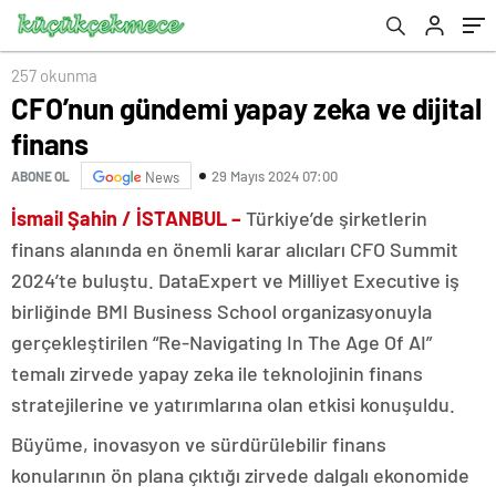
rekabet gücünü artırmak istiyoruz
257 okunma
CFO’nun gündemi yapay zeka ve dijital
finans
29 Mayıs 2024 07:00
ABONE OL
News
İsmail Şahin / İSTANBUL –
Türkiye’de şirketlerin
finans alanında en önemli karar alıcıları CFO Summit
2024’te buluştu. DataExpert ve Milliyet Executive iş
birliğinde BMI Business School organizasyonuyla
gerçekleştirilen “Re-Navigating In The Age Of AI”
temalı zirvede yapay zeka ile teknolojinin finans
stratejilerine ve yatırımlarına olan etkisi konuşuldu.
Büyüme, inovasyon ve sürdürülebilir finans
konularının ön plana çıktığı zirvede dalgalı ekonomide