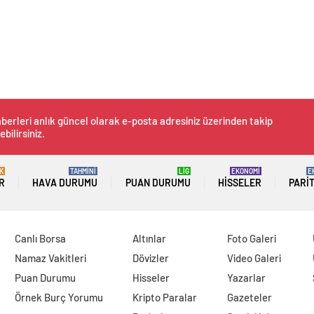
berleri anlık güncel olarak e-posta adresiniz üzerinden takip
ebilirsiniz.
K
TAHMİNİ
LİG
EKONOMİ
E
R
HAVA DURUMU
PUAN DURUMU
HISSELER
PARI
Canlı Borsa
Altınlar
Foto Galeri
Namaz Vakitleri
Dövizler
Video Galeri
Puan Durumu
Hisseler
Yazarlar
Örnek Burç Yorumu
Kripto Paralar
Gazeteler