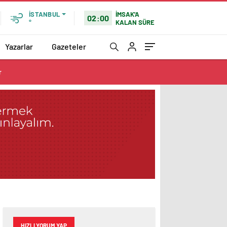
İMSAK'A
İSTANBUL
02:00
KALAN SÜRE
°
Yazarlar
Gazeteler
r
HIZLI YORUM YAP