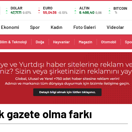
DOLAR
EURO
ALTIN
BITCOIN
47,7171
55,0436
6.496,40
%
0.07%
-0.13%
0,06
Ekonomi
Spor
Kadın
Foto Galeri
Videolar
Bilim & Teknoloji
Doğa
Hayvanlar
Magazin
Otomobil
Spo
k gazete olma farkı