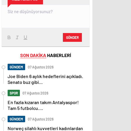
GÖNDER
SON DAKİKA
HABERLERİ
GÜNDEM
07 Ağustos 2026
Joe Biden 6 aylık hedeflerini açıkladı.
Senato buz gibi…
SPOR
07 Ağustos 2026
En fazla kızaran takım Antalyaspor!
Tam 5 futbolcu….
GÜNDEM
07 Ağustos 2026
Norweç silahlı kuvvetleri kadınlardan