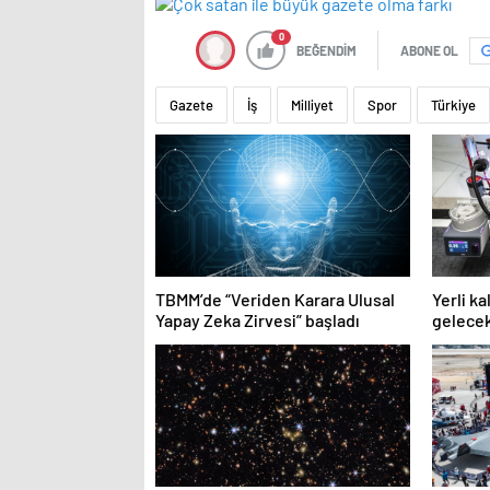
0
BEĞENDİM
ABONE OL
Gazete
İş
Milliyet
Spor
Türkiye
TBMM’de “Veriden Karara Ulusal
Yerli k
Yapay Zeka Zirvesi” başladı
gelecek
kullanı