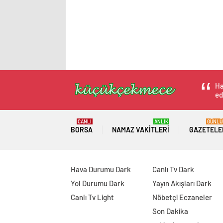
Ha
ed
CANLI
ANLIK
GÜNLÜ
BORSA
NAMAZ VAKITLERI
GAZETELE
Hava Durumu Dark
Canlı Tv Dark
Yol Durumu Dark
Yayın Akışları Dark
Canlı Tv Light
Nöbetçi Eczaneler
Son Dakika