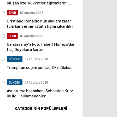
oluşan özel kuvvetler eğitimlerini
başlattı.
SPOR
07 Ağustos 2026
Cristiano Ronaldo’nun akıllara zarar
tüm kariyerinin istatistiğini çıkardık !
SPOR
07 Ağustos 2026
Galatasaray’a kötü haber! Monaco’dan
flaş Onyekuru kararı.
GÜNDEM
07 Ağustos 2026
Trump’tan seçim sonrası ilk mülakat
GÜNDEM
07 Ağustos 2026
Avusturya başbakanı Sebastian Kurz
ile ilgili bilinmeyenler
KATEGORİNİN POPÜLERLERİ