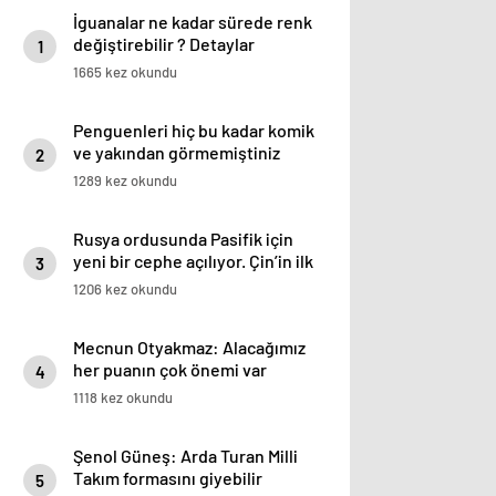
İguanalar ne kadar sürede renk
değiştirebilir ? Detaylar
1
burada…
1665 kez okundu
Penguenleri hiç bu kadar komik
ve yakından görmemiştiniz
2
1289 kez okundu
Rusya ordusunda Pasifik için
yeni bir cephe açılıyor. Çin’in ilk
3
tepkisi!
1206 kez okundu
Mecnun Otyakmaz: Alacağımız
her puanın çok önemi var
4
1118 kez okundu
Şenol Güneş: Arda Turan Milli
Takım formasını giyebilir
5