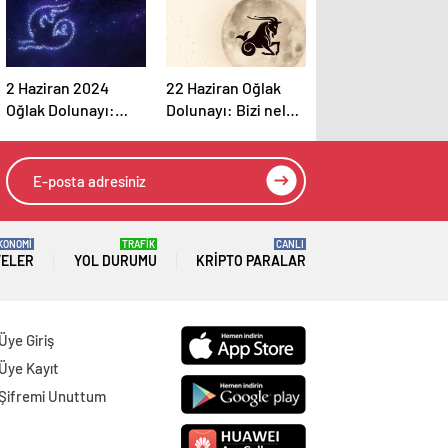
2 Haziran 2024
22 Haziran Oğlak
Oğlak Dolunayı:
Dolunayı: Bizi neler
Neyi kaybetmekten
bekliyor?
korkuyorsun?
KONOMİ
TRAFİK
CANLI
TELER
YOL DURUMU
KRIPTO PARALAR
Üye Giriş
Üye Kayıt
Şifremi Unuttum