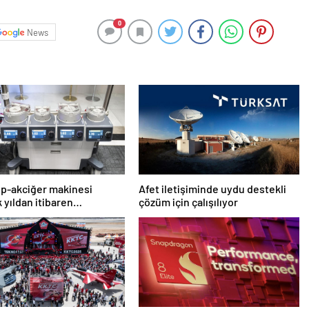
0
News
alp-akciğer makinesi
Afet iletişiminde uydu destekli
 yıldan itibaren
çözüm için çalışılıyor
lacak