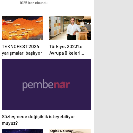
1025 kez okundu
TEKNOFEST 2024
Türkiye, 2023’te
yarışmaları başlıyor
Avrupa ülkeleri
arasında dijital
reklam yatırımları
en fazla büyüyen
ülke oldu
Sözleşmede değişiklik isteyebiliyor
muyuz?