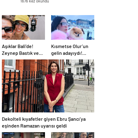
1676 kez okundu
Aşıklar Bali’de!
Kısmetse Olur’un
Zeynep Bastık ve
gelin adayıydı!
Serkay Tütüncü’nün
Cansel Ayanoğlu
yeni pozlarına
apar topar ameliyat
beğeni yağdı
oldu
Dekolteli kıyafetler giyen Ebru Şancı’ya
eşinden Ramazan uyarısı geldi