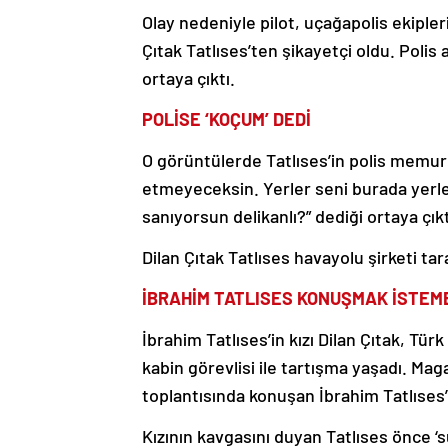
Olay nedeniyle pilot, uçağapolis ekiple
Çıtak Tatlıses’ten şikayetçi oldu. Polis
ortaya çıktı.
POLİSE ‘KOÇUM’ DEDİ
O görüntülerde Tatlıses’in polis memu
etmeyeceksin. Yerler seni burada yerle
sanıyorsun delikanlı?” dediği ortaya çıkt
Dilan Çıtak Tatlıses havayolu şirketi tar
İBRAHİM TATLISES KONUŞMAK İSTEM
İbrahim Tatlıses’in kızı Dilan Çıtak, Tü
kabin görevlisi ile tartışma yaşadı. M
toplantısında konuşan İbrahim Tatlıses’
Kızının kavgasını duyan Tatlıses önce ‘s