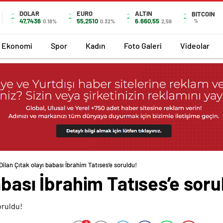
DOLAR
EURO
ALTIN
BITCOIN
47,7436
55,2510
6.660,55
%
0.18%
0.32%
2,59
Ekonomi
Spor
Kadın
Foto Galeri
Videolar
Dilan Çıtak olayı babası İbrahim Tatıses’e soruldu!
abası İbrahim Tatıses’e soru