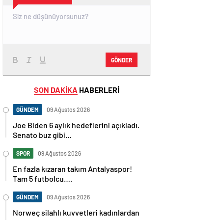
GÖNDER
SON DAKİKA
HABERLERİ
GÜNDEM
09 Ağustos 2026
Joe Biden 6 aylık hedeflerini açıkladı.
Senato buz gibi…
SPOR
09 Ağustos 2026
En fazla kızaran takım Antalyaspor!
Tam 5 futbolcu….
GÜNDEM
09 Ağustos 2026
Norweç silahlı kuvvetleri kadınlardan