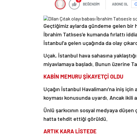
0
BEĞENDİM
ABONE OL
Geçtiğimiz aylarda gündeme gelen bir h
İbrahim Tatlıses’e kumanda fırlattı iddi
İstanbul’a gelen uçağında da olay çıkard
Uçak, İstanbul hava sahasına yaklaştığı 
miyavlamaya başladı. Bunun üzerine Tatl
KABİN MEMURU ŞİKAYETÇİ OLDU
Uçağın İstanbul Havalimanı’na iniş için 
koyması konusunda uyardı. Ancak ikili a
Ünlü şarkıcının sosyal medyaya düşen
hatta tehdit ettiği görüldü.
ARTIK KARA LİSTEDE