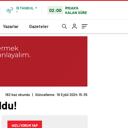
İMSAK'A
İSTANBUL
02:00
KALAN SÜRE
°
Yazarlar
Gazeteler
182 kez okundu
|
Güncelleme: 18 Eylül 2024 15:35
ldu!
HIZLI YORUM YAP