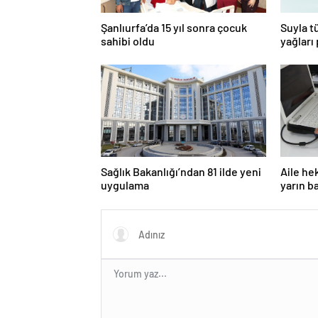
Şanlıurfa’da 15 yıl sonra çocuk
Suyla t
sahibi oldu
yağları
Sağlık Bakanlığı’ndan 81 ilde yeni
Aile he
uygulama
yarın b