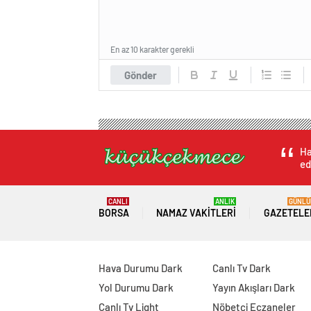
En az 10 karakter gerekli
Gönder
Ha
ed
CANLI
ANLIK
GÜNLÜ
BORSA
NAMAZ VAKITLERI
GAZETELE
Hava Durumu Dark
Canlı Tv Dark
Yol Durumu Dark
Yayın Akışları Dark
Canlı Tv Light
Nöbetçi Eczaneler