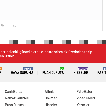
berleri anlık güncel olarak e-posta adresiniz üzerinden takip
ebilirsiniz.
K
TAHMİNİ
LİG
EKONOMİ
E
R
HAVA DURUMU
PUAN DURUMU
HISSELER
PARI
Canlı Borsa
Altınlar
Foto Galeri
Namaz Vakitleri
Dövizler
Video Galeri
Puan Durumu
Hisseler
Yazarlar