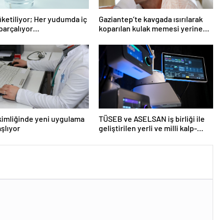
üketiliyor; Her yudumda iç
Gaziantep’te kavgada ısırılarak
 parçalıyor…
koparılan kulak memesi yerine
dikildi
kimliğinde yeni uygulama
TÜSEB ve ASELSAN iş birliği ile
aşlıyor
geliştirilen yerli ve milli kalp-
akciğer makinesi tanıtıldı