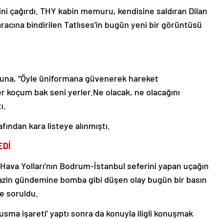
rini çağırdı. THY kabin memuru, kendisine saldıran Dilan
 aracına bindirilen Tatlıses’in bugün yeni bir görüntüsü
runa, “Öyle üniformana güvenerek hareket
r koçum bak seni yerler.Ne olacak, ne olacağını
ı.
afından kara listeye alınmıştı.
EDİ
rk Hava Yolları’nın Bodrum-İstanbul seferini yapan uçağın
agazin gündemine bomba gibi düşen olay bugün bir basın
e soruldu.
usma işareti’ yaptı sonra da konuyla iligli konuşmak