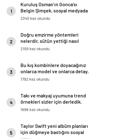
Kuruluş Osman’ın Gonca’sı
Belgin Şimşek, sosyal medyada
1
uğradığı linç ve mobbinge karşı
2340 kez okundu
harekete geçti
Doğru emzirme yöntemleri
nelerdir, sütün yettiği nasıl
2
anlaşılır?
2159 kez okundu
Bu kış kombinlere doyacağınız
onlarca model ve onlarca detay.
3
1792 kez okundu
Takı ve makyaj uyumuna trend
örnekleri sizler için derledik.
4
1696 kez okundu
Taylor Swift yeni albüm planları
için düğmeye bastığını sosyal
5
medyadan duyurdu!