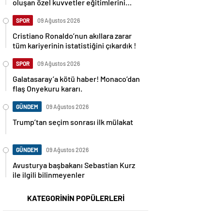
oluşan özel kuvvetler eğitimlerini
başlattı.
SPOR
09 Ağustos 2026
Cristiano Ronaldo’nun akıllara zarar
tüm kariyerinin istatistiğini çıkardık !
SPOR
09 Ağustos 2026
Galatasaray’a kötü haber! Monaco’dan
flaş Onyekuru kararı.
GÜNDEM
09 Ağustos 2026
Trump’tan seçim sonrası ilk mülakat
GÜNDEM
09 Ağustos 2026
Avusturya başbakanı Sebastian Kurz
ile ilgili bilinmeyenler
KATEGORİNİN POPÜLERLERİ