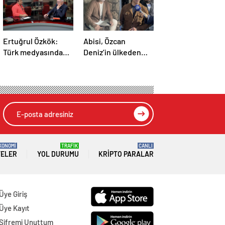
Ertuğrul Özkök:
Abisi, Özcan
Türk medyasında
Deniz’in ülkeden
tepeden paraşütle
kaçacağını iddia
inen ilk genel yayın
etti! Üstelik konum
yönetmeniyim
da verdi
KONOMİ
TRAFİK
CANLI
TELER
YOL DURUMU
KRIPTO PARALAR
Üye Giriş
Üye Kayıt
Şifremi Unuttum