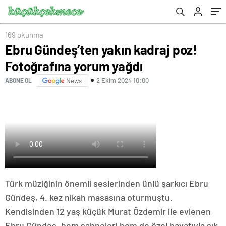
169 okunma
Ebru Gündeş’ten yakın kadraj poz!
Fotoğrafına yorum yağdı
2 Ekim 2024 10:00
ABONE OL
News
Türk müziğinin önemli seslerinden ünlü şarkıcı Ebru
Gündeş, 4. kez nikah masasına oturmuştu.
Kendisinden 12 yaş küçük Murat Özdemir ile evlenen
Ebru Gündeş, hem sahneleri hem de özel hayatıyla sık