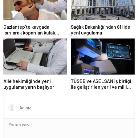
Gaziantep’te kavgada
Sağlık Bakanlığı’ndan 81 ilde
ısırılarak koparılan kulak
yeni uygulama
memesi yerine dikildi
Aile hekimliğinde yeni
TÜSEB ve ASELSAN iş birliği
uygulama yarın başlıyor
ile geliştirilen yerli ve milli
kalp-akciğer makinesi
tanıtıldı