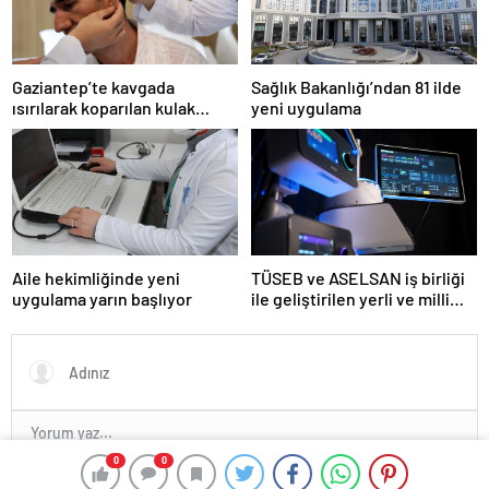
Gaziantep’te kavgada
Sağlık Bakanlığı’ndan 81 ilde
ısırılarak koparılan kulak
yeni uygulama
memesi yerine dikildi
Aile hekimliğinde yeni
TÜSEB ve ASELSAN iş birliği
uygulama yarın başlıyor
ile geliştirilen yerli ve milli
kalp-akciğer makinesi
tanıtıldı
0
0