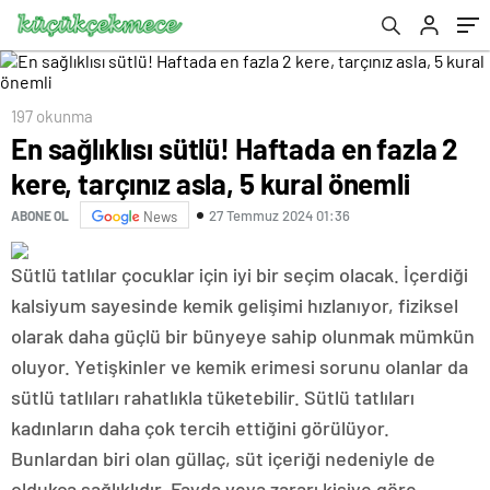
197 okunma
En sağlıklısı sütlü! Haftada en fazla 2
kere, tarçınız asla, 5 kural önemli
27 Temmuz 2024 01:36
ABONE OL
News
Sütlü tatlılar çocuklar için iyi bir seçim olacak. İçerdiği
kalsiyum sayesinde kemik gelişimi hızlanıyor, fiziksel
olarak daha güçlü bir bünyeye sahip olunmak mümkün
oluyor. Yetişkinler ve kemik erimesi sorunu olanlar da
sütlü tatlıları rahatlıkla tüketebilir. Sütlü tatlıları
kadınların daha çok tercih ettiğini görülüyor.
Bunlardan biri olan güllaç, süt içeriği nedeniyle de
oldukça sağlıklıdır. Fayda veya zararı kişiye göre