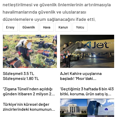
netleştirilmesi ve güvenlik önlemlerinin artırılmasıyla
havalimanlarında güvenlik ve uluslararası
düzenlemelere uyum sağlanacağını ifade etti.
Ersoy
Güvenlik
Hava
Kanun
Yolcu
Sözleşmeli 3.5 TL
AJet Kahire uçuşlarına
Sözleşmesiz 1.80 TL
başladı! ‘Mısır’daki
destinasyon sayısını üçe
getireceğiz’
“Zigana Tüneli’nden açıldığı
‘Geçtiğimiz 3 haftada 6 bin 413
günden itibaren 2 milyon 200
bitki, koruma, ürün satış iş
bin üstünde araç geçti”
yeri denetlendi’
Türkiye’nin küresel değer
zincirlerindeki konumunun
güçlendirilmesi hedefleniyor