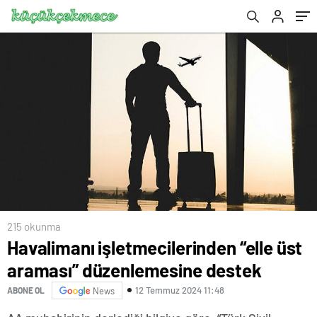
215 okunma
Havalimanı işletmecilerinden “elle üst
araması” düzenlemesine destek
12 Temmuz 2024 11:48
ABONE OL
News