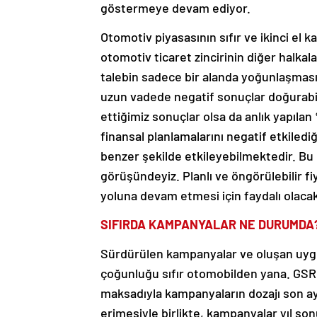
göstermeye devam ediyor.
Otomotiv piyasasının sıfır ve ikinci el k
otomotiv ticaret zincirinin diğer halkala
talebin sadece bir alanda yoğunlaşması 
uzun vadede negatif sonuçlar doğurabil
ettiğimiz sonuçlar olsa da anlık yapıla
finansal planlamalarını negatif etkilediğ
benzer şekilde etkileyebilmektedir. Bu 
görüşündeyiz. Planlı ve öngörülebilir fiy
yoluna devam etmesi için faydalı olacak
SIFIRDA KAMPANYALAR NE DURUMDA
Sürdürülen kampanyalar ve oluşan uygun
çoğunluğu sıfır otomobilden yana. GSR 
maksadıyla kampanyaların dozajı son ayl
erimesiyle birlikte, kampanyalar yıl so