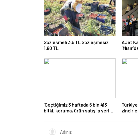
Sözleşmeli 3.5 TL Sözleşmesiz
AJet Ka
1.80 TL
‘Mısır’
üçe get
‘Geçtiğimiz 3 haftada 6 bin 413
Türkiye
bitki, koruma, ürün satış iş yeri
zincirl
denetlendi’
güçlend