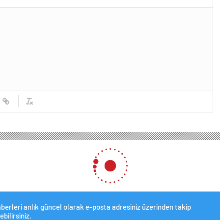
 dolar ve borsa yatırımcısının gözü faiz kararında! İşte piyasanın tahmini
sa yatırımcısının gözü faiz k