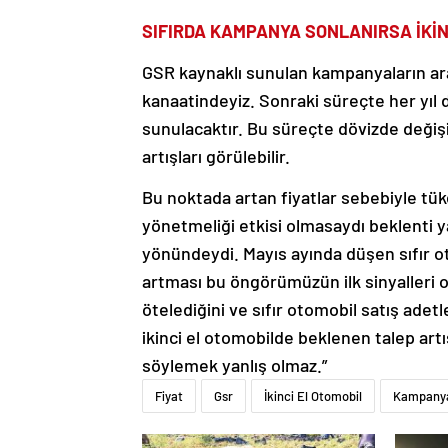
SIFIRDA KAMPANYA SONLANIRSA İKİN
GSR kaynaklı sunulan kampanyaların araç
kanaatindeyiz. Sonraki süreçte her yıl 
sunulacaktır. Bu süreçte dövizde değişi
artışları görülebilir.
Bu noktada artan fiyatlar sebebiyle tüke
yönetmeliği etkisi olmasaydı beklenti y
yönündeydi. Mayıs ayında düşen sıfır oto
artması bu öngörümüzün ilk sinyalleri o
ötelediğini ve sıfır otomobil satış ade
ikinci el otomobilde beklenen talep art
söylemek yanlış olmaz.”
Fiyat
Gsr
İkinci El Otomobil
Kampanya