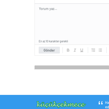
En az 10 karakter gerekli
Gönder
Küçükçekmece Haber
Ekonomi
Borsa
Altın,
Altın, dolar ve bor
piyasanın tahmini