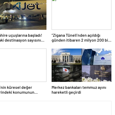
hire uçuşlarına başladı!
“Zigana Tüneli’nden açıldığı
daki destinasyon sayısını
günden itibaren 2 milyon 200 bin
ireceğiz’
üstünde araç geçti”
’nin küresel değer
Merkez bankaları temmuz ayını
erindeki konumunun
hareketli geçirdi
irilmesi hedefleniyor