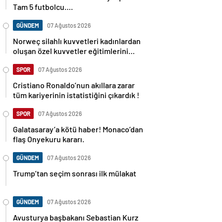
Tam 5 futbolcu….
GÜNDEM
07 Ağustos 2026
Norweç silahlı kuvvetleri kadınlardan
oluşan özel kuvvetler eğitimlerini
başlattı.
SPOR
07 Ağustos 2026
Cristiano Ronaldo’nun akıllara zarar
tüm kariyerinin istatistiğini çıkardık !
SPOR
07 Ağustos 2026
Galatasaray’a kötü haber! Monaco’dan
flaş Onyekuru kararı.
GÜNDEM
07 Ağustos 2026
Trump’tan seçim sonrası ilk mülakat
GÜNDEM
07 Ağustos 2026
Avusturya başbakanı Sebastian Kurz