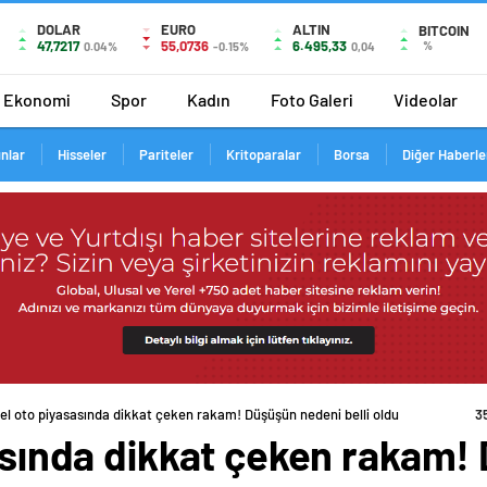
DOLAR
EURO
ALTIN
BITCOIN
47,7217
55,0736
6.495,33
%
0.04%
-0.15%
0,04
Ekonomi
Spor
Kadın
Foto Galeri
Videolar
ınlar
Hisseler
Pariteler
Kritoparalar
Borsa
Diğer Haberle
i el oto piyasasında dikkat çeken rakam! Düşüşün nedeni belli oldu
sasında dikkat çeken rakam