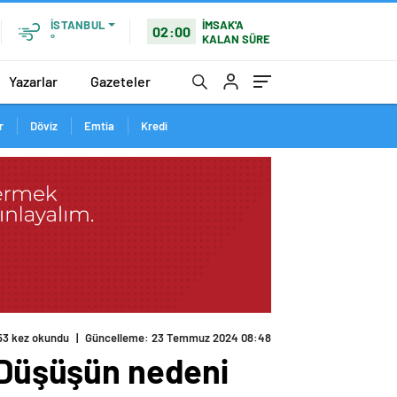
İMSAK'A
İSTANBUL
02:00
KALAN SÜRE
°
Yazarlar
Gazeteler
r
Döviz
Emtia
Kredi
! Düşüşün nedeni