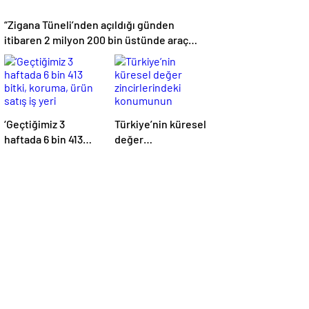
“Zigana Tüneli’nden açıldığı günden
itibaren 2 milyon 200 bin üstünde araç
geçti”
‘Geçtiğimiz 3
Türkiye’nin küresel
haftada 6 bin 413
değer
bitki, koruma, ürün
zincirlerindeki
satış iş yeri
konumunun
denetlendi’
güçlendirilmesi
hedefleniyor