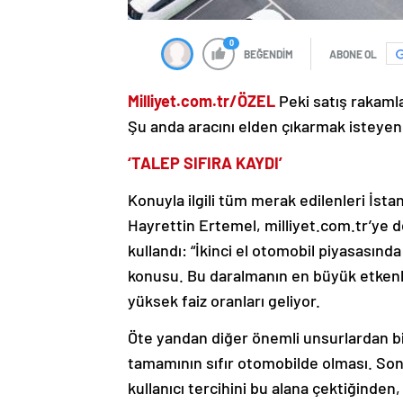
0
BEĞENDİM
ABONE OL
Milliyet.com.tr/ÖZEL
Peki satış rakaml
Şu anda aracını elden çıkarmak isteyen f
‘TALEP SIFIRA KAYDI’
Konuyla ilgili tüm merak edilenleri İsta
Hayrettin Ertemel, milliyet.com.tr’ye 
kullandı: “İkinci el otomobil piyasasında
konusu. Bu daralmanın en büyük etkenl
yüksek faiz oranları geliyor.
Öte yandan diğer önemli unsurlardan bi
tamamının sıfır otomobilde olması. So
kullanıcı tercihini bu alana çektiğinden