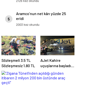
2126 kez okundu
Aramco’nun net kârı yüzde 25
eridi
5
2003 kez okundu
Sözleşmeli 3.5 TL
AJet Kahire
Sözleşmesiz 1.80 TL
uçuşlarına başladı!
‘Mısır’daki
destinasyon
sayısını üçe
getireceğiz’