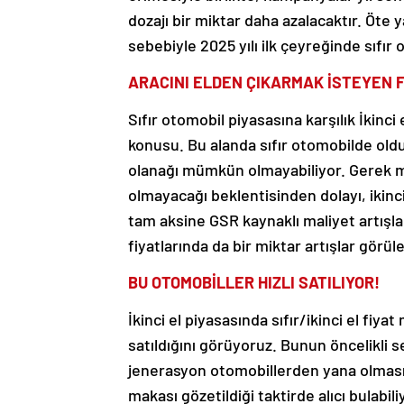
dozajı bir miktar daha azalacaktır. Öte
sebebiyle 2025 yılı ilk çeyreğinde sıfır o
ARACINI ELDEN ÇIKARMAK İSTEYEN F
Sıfır otomobil piyasasına karşılık İkinci 
konusu. Bu alanda sıfır otomobilde oldu
olanağı mümkün olmayabiliyor. Gerek ma
olmayacağı beklentisinden dolayı, iki
tam aksine GSR kaynaklı maliyet artışlar
fiyatlarında da bir miktar artışlar görüleb
BU OTOMOBİLLER HIZLI SATILIYOR!
İkinci el piyasasında sıfır/ikinci el fiya
satıldığını görüyoruz. Bunun öncelikli s
jenerasyon otomobillerden yana olması.
makası gözetildiği taktirde alıcı bulabili