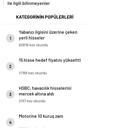
ile ilgili bilinmeyenler
KATEGORİNİN POPÜLERLERİ
Yabancı ilgisini üzerine çeken
yerli hisseler
1
63876 kez okundu
15 hisse hedef fiyatını yükseltti
2
11768 kez okundu
HSBC, havacılık hisselerini
mercek altına aldı
3
2157 kez okundu
Motorine 10 kuruş zam
4