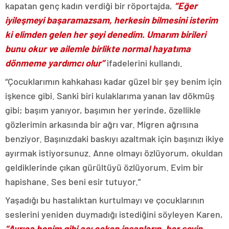
kapatan genç kadın verdiği bir röportajda,
“Eğer
iyileşmeyi başaramazsam, herkesin bilmesini isterim
ki elimden gelen her şeyi denedim. Umarım birileri
bunu okur ve ailemle birlikte normal hayatıma
dönmeme yardımcı olur”
ifadelerini kullandı.
“Çocuklarımın kahkahası kadar güzel bir şey benim için
işkence gibi. Sanki biri kulaklarıma yanan lav dökmüş
gibi; başım yanıyor, başımın her yerinde, özellikle
gözlerimin arkasında bir ağrı var. Migren ağrısına
benziyor. Başınızdaki baskıyı azaltmak için başınızı ikiye
ayırmak istiyorsunuz. Anne olmayı özlüyorum, okuldan
geldiklerinde çıkan gürültüyü özlüyorum. Evim bir
hapishane. Ses beni esir tutuyor.”
Yaşadığı bu hastalıktan kurtulmayı ve çocuklarının
seslerini yeniden duymadığı istediğini söyleyen Karen,
“Ayrıca benim gibi acı çeken insanların, her şeyin