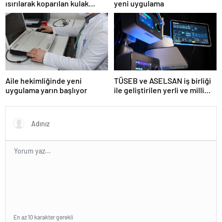
ısırılarak koparılan kulak
yeni uygulama
memesi yerine dikildi
Aile hekimliğinde yeni
TÜSEB ve ASELSAN iş birliği
uygulama yarın başlıyor
ile geliştirilen yerli ve milli
kalp-akciğer makinesi
tanıtıldı
En az 10 karakter gerekli