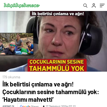
179 okunma
İlk belirtisi çınlama ve ağrı!
Çocuklarının sesine tahammülü yok:
‘Hayatımı mahvetti’
17 Temmuz 2024 07:12
ABONE OL
News