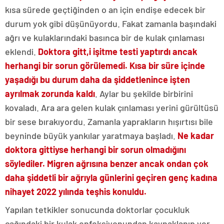
kısa sürede geçtiğinden o an için endişe edecek bir
durum yok gibi düşünüyordu. Fakat zamanla başındaki
ağrı ve kulaklarındaki basınca bir de kulak çınlaması
eklendi.
Doktora gitt,i işitme testi yaptırdı ancak
herhangi bir sorun görülemedi. Kısa bir süre içinde
yaşadığı bu durum daha da şiddetlenince işten
ayrılmak zorunda kaldı
. Aylar bu şekilde birbirini
kovaladı. Ara ara gelen kulak çınlaması yerini gürültüsü
bir sese bırakıyordu. Zamanla yaprakların hışırtısı bile
beyninde büyük yankılar yaratmaya başladı.
Ne kadar
doktora gittiyse herhangi bir sorun olmadığını
söylediler. Migren ağrısına benzer ancak ondan çok
daha şiddetli bir ağrıyla günlerini geçiren genç kadına
nihayet 2022 yılında teşhis konuldu.
Yapılan tetkikler sonucunda doktorlar çocukluk
çağındaki bir kulak enfeksiyonundan kaynaklanıp yer