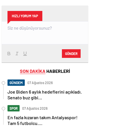
HIZLI YORUM YAP
GÖNDER
SON DAKİKA
HABERLERİ
GÜNDEM
07 Ağustos 2026
Joe Biden 6 aylık hedeflerini açıkladı.
Senato buz gibi…
SPOR
07 Ağustos 2026
En fazla kızaran takım Antalyaspor!
Tam 5 futbolcu….