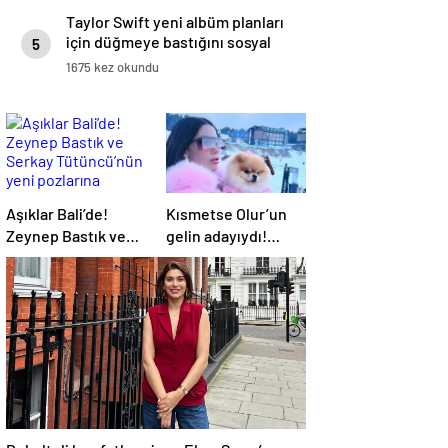
Taylor Swift yeni albüm planları
için düğmeye bastığını sosyal
5
medyadan duyurdu!
1675 kez okundu
Aşıklar Bali’de!
Kısmetse Olur’un
Zeynep Bastık ve
gelin adayıydı!
Serkay Tütüncü’nün
Cansel Ayanoğlu
yeni pozlarına
apar topar ameliyat
beğeni yağdı
oldu