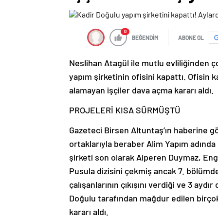
0
BEĞENDİM
ABONE OL
Neslihan Atagül ile mutlu evliliğinden
yapım şirketinin ofisini kapattı. Ofisi
alamayan işçiler dava açma kararı aldı.
PROJELERİ KISA SÜRMÜŞTÜ
Gazeteci Birsen Altuntaş’ın haberine g
ortaklarıyla beraber Alim Yapım adında
şirketi son olarak Alperen Duymaz, Eng
Pusula dizisini çekmiş ancak 7. bölümd
çalışanlarının çıkışını verdiği ve 3 aydı
Doğulu tarafından mağdur edilen birçok 
kararı aldı.