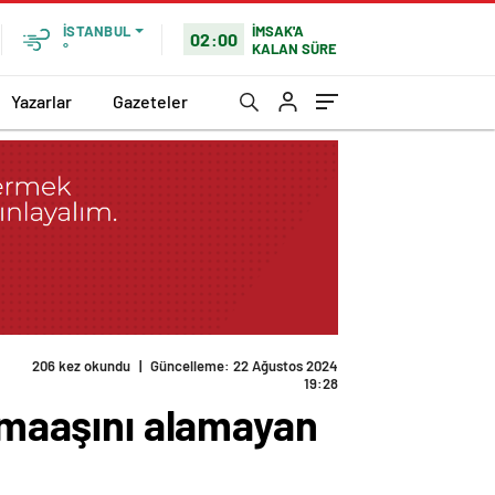
İMSAK'A
İSTANBUL
02:00
KALAN SÜRE
°
Yazarlar
Gazeteler
206 kez okundu
|
Güncelleme: 22 Ağustos 2024
19:28
r maaşını alamayan