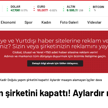
DOLAR
EURO
ALTIN
BITCOIN
47,7081
55,0077
6.595,11
%
0.17%
-0.02%
1,58
Ekonomi
Spor
Kadın
Foto Galeri
Videolar
Kadir Doğulu yapım şirketini kapattı! Aylardır maaşını alamayan işçiler dava
 şirketini kapattı! Aylardı