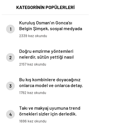
KATEGORİNİN POPÜLERLERİ
Kuruluş Osman’ın Gonca’sı
Belgin Şimşek, sosyal medyada
1
uğradığı linç ve mobbinge karşı
2339 kez okundu
harekete geçti
Doğru emzirme yöntemleri
nelerdir, sütün yettiği nasıl
2
anlaşılır?
2157 kez okundu
Bu kış kombinlere doyacağınız
onlarca model ve onlarca detay.
3
1792 kez okundu
Takı ve makyaj uyumuna trend
örnekleri sizler için derledik.
4
1696 kez okundu