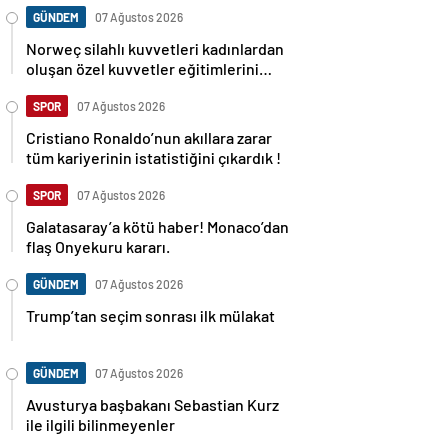
GÜNDEM
07 Ağustos 2026
Norweç silahlı kuvvetleri kadınlardan
oluşan özel kuvvetler eğitimlerini
başlattı.
SPOR
07 Ağustos 2026
Cristiano Ronaldo’nun akıllara zarar
tüm kariyerinin istatistiğini çıkardık !
SPOR
07 Ağustos 2026
Galatasaray’a kötü haber! Monaco’dan
flaş Onyekuru kararı.
GÜNDEM
07 Ağustos 2026
Trump’tan seçim sonrası ilk mülakat
GÜNDEM
07 Ağustos 2026
Avusturya başbakanı Sebastian Kurz
ile ilgili bilinmeyenler