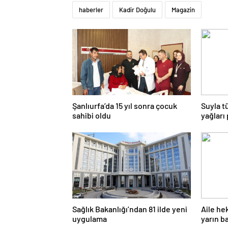
haberler
Kadir Doğulu
Magazin
Şanlıurfa’da 15 yıl sonra çocuk
Suyla t
sahibi oldu
yağları
Sağlık Bakanlığı’ndan 81 ilde yeni
Aile he
uygulama
yarın b