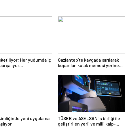
üketiliyor; Her yudumda iç
Gaziantep’te kavgada ısırılarak
 parçalıyor…
koparılan kulak memesi yerine
dikildi
kimliğinde yeni uygulama
TÜSEB ve ASELSAN iş birliği ile
aşlıyor
geliştirilen yerli ve milli kalp-