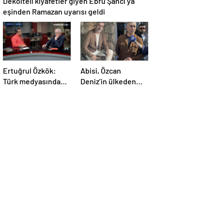
Dekolteli kıyafetler giyen Ebru Şancı’ya
eşinden Ramazan uyarısı geldi
Ertuğrul Özkök:
Abisi, Özcan
Türk medyasında
Deniz’in ülkeden
tepeden paraşütle
kaçacağını iddia
inen ilk genel yayın
etti! Üstelik konum
yönetmeniyim
da verdi