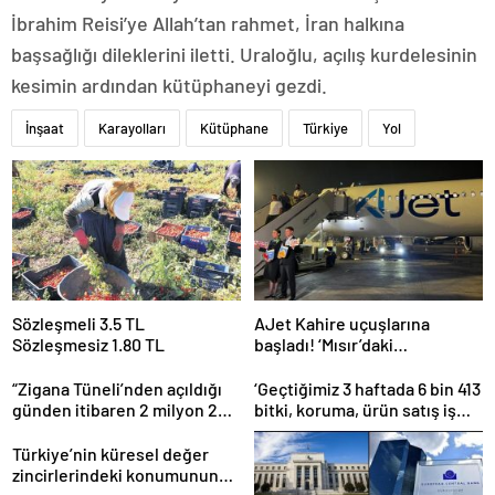
İbrahim Reisi’ye Allah’tan rahmet, İran halkına
başsağlığı dileklerini iletti. Uraloğlu, açılış kurdelesinin
kesimin ardından kütüphaneyi gezdi.
İnşaat
Karayolları
Kütüphane
Türkiye
Yol
Sözleşmeli 3.5 TL
AJet Kahire uçuşlarına
Sözleşmesiz 1.80 TL
başladı! ‘Mısır’daki
destinasyon sayısını üçe
getireceğiz’
“Zigana Tüneli’nden açıldığı
‘Geçtiğimiz 3 haftada 6 bin 413
günden itibaren 2 milyon 200
bitki, koruma, ürün satış iş
bin üstünde araç geçti”
yeri denetlendi’
Türkiye’nin küresel değer
zincirlerindeki konumunun