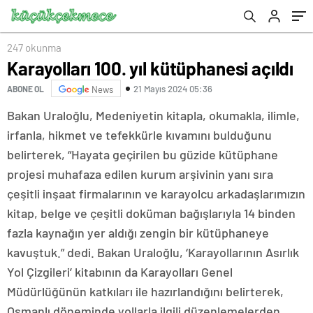
247 okunma
Karayolları 100. yıl kütüphanesi açıldı
21 Mayıs 2024 05:36
ABONE OL
News
Bakan Uraloğlu, Medeniyetin kitapla, okumakla, ilimle,
irfanla, hikmet ve tefekkürle kıvamını bulduğunu
belirterek, “Hayata geçirilen bu güzide kütüphane
projesi muhafaza edilen kurum arşivinin yanı sıra
çeşitli inşaat firmalarının ve karayolcu arkadaşlarımızın
kitap, belge ve çeşitli doküman bağışlarıyla 14 binden
fazla kaynağın yer aldığı zengin bir kütüphaneye
kavuştuk.” dedi. Bakan Uraloğlu, ‘Karayollarının Asırlık
Yol Çizgileri’ kitabının da Karayolları Genel
Müdürlüğünün katkıları ile hazırlandığını belirterek,
Osmanlı döneminde yollarla ilgili düzenlemelerden