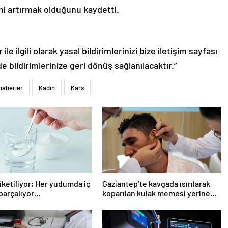
ni artırmak olduğunu kaydetti.
le ilgili olarak yasal bildirimlerinizi bize iletişim sayfası
de bildirimlerinize geri dönüş sağlanılacaktır.”
haberler
Kadın
Kars
üketiliyor; Her yudumda iç
Gaziantep’te kavgada ısırılarak
 parçalıyor…
koparılan kulak memesi yerine
dikildi