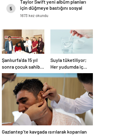
Taylor Swift yeni albüm planları
için düğmeye bastığını sosyal
5
medyadan duyurdu!
1673 kez okundu
Şanlıurfa’da 15 yıl
Suyla tüketiliyor;
sonra çocuk sahibi
Her yudumda iç
oldu
yağları parçalıyor…
Gaziantep’te kavgada ısırılarak koparılan