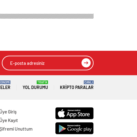
i
ampanyası için
HIZLI YORUM YAP
GÖNDER
SON DAKİKA
HABERLERİ