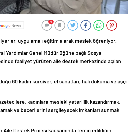
0
News
iyerler, uygulamalı eğitim alarak meslek öğreniyor.
al Yardımlar Genel Müdürlüğüne bağlı Sosyal
inde faaliyet yürüten aile destek merkezinde açılan
duğu 60 kadın kursiyer, el sanatları, halı dokuma ve aşçı
etecilere, kadınlara mesleki yeterlilik kazandırmak,
ğlamak ve becerilerini sergileyecek imkanları sunmak
n Aile Destek Projesi kapsamında temin edildiğini