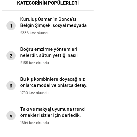
KATEGORİNİN POPÜLERLERİ
Kuruluş Osman’ın Gonca’sı
Belgin Şimşek, sosyal medyada
1
uğradığı linç ve mobbinge karşı
2336 kez okundu
harekete geçti
Doğru emzirme yöntemleri
nelerdir, sütün yettiği nasıl
2
anlaşılır?
2155 kez okundu
Bu kış kombinlere doyacağınız
onlarca model ve onlarca detay.
3
1790 kez okundu
Takı ve makyaj uyumuna trend
örnekleri sizler için derledik.
4
1694 kez okundu