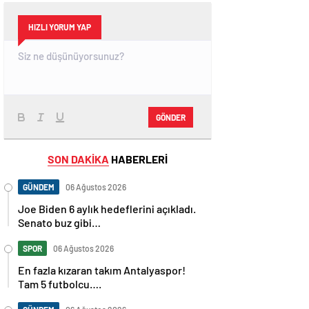
HIZLI YORUM YAP
GÖNDER
SON DAKİKA
HABERLERİ
GÜNDEM
06 Ağustos 2026
Joe Biden 6 aylık hedeflerini açıkladı.
Senato buz gibi…
SPOR
06 Ağustos 2026
En fazla kızaran takım Antalyaspor!
Tam 5 futbolcu….