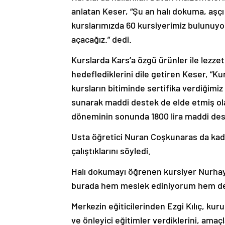
anlatan Keser, “Şu an halı dokuma, aşçı y
kurslarımızda 60 kursiyerimiz bulunuyo
açacağız.” dedi.
Kurslarda Kars’a özgü ürünler ile lezze
hedeflediklerini dile getiren Keser, “K
kursların bitiminde sertifika verdiğimiz 
sunarak maddi destek de elde etmiş ola
döneminin sonunda 1800 lira maddi deste
Usta öğretici Nuran Coşkunaras da kad
çalıştıklarını söyledi.
Halı dokumayı öğrenen kursiyer Nurhay
burada hem meslek ediniyorum hem de 
Merkezin eğiticilerinden Ezgi Kılıç, ku
ve önleyici eğitimler verdiklerini, amaç