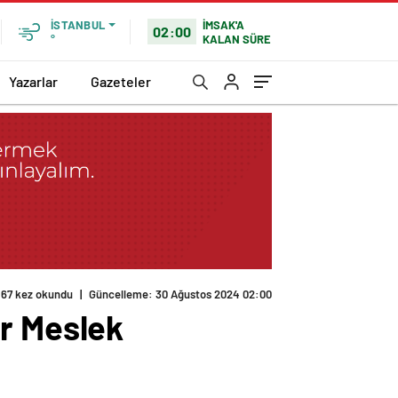
İMSAK'A
İSTANBUL
02:00
KALAN SÜRE
°
Yazarlar
Gazeteler
er Meslek