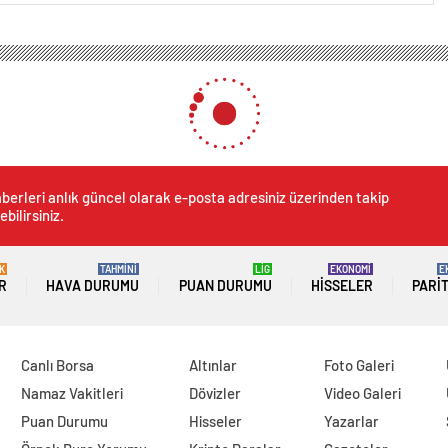
Amerikalı model Kendall Jenner, yeni moda kampanyası için üstsüz pozlar verd
endall Jenner, yeni moda k
i