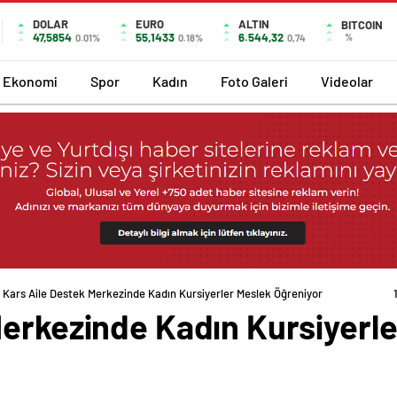
DOLAR
EURO
ALTIN
BITCOIN
47,5854
55,1433
6.544,32
%
0.01%
0.18%
0,74
Ekonomi
Spor
Kadın
Foto Galeri
Videolar
Kars Aile Destek Merkezinde Kadın Kursiyerler Meslek Öğreniyor
Merkezinde Kadın Kursiyerl