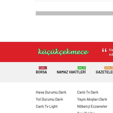
Küçükçekmece Haber
Magazin
Kadın Sağlığı
Amerikalı model K
üstsüz pozlar verd