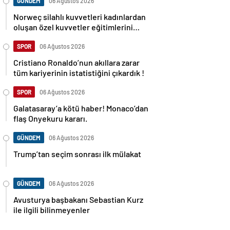
GÜNDEM
06 Ağustos 2026
Norweç silahlı kuvvetleri kadınlardan
oluşan özel kuvvetler eğitimlerini
başlattı.
SPOR
06 Ağustos 2026
Cristiano Ronaldo’nun akıllara zarar
tüm kariyerinin istatistiğini çıkardık !
SPOR
06 Ağustos 2026
Galatasaray’a kötü haber! Monaco’dan
flaş Onyekuru kararı.
GÜNDEM
06 Ağustos 2026
Trump’tan seçim sonrası ilk mülakat
GÜNDEM
06 Ağustos 2026
Avusturya başbakanı Sebastian Kurz
ile ilgili bilinmeyenler