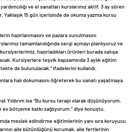
ardımcılığı ve el sanatları kurslarımız aktif, 3 ay süren
r. Yaklaşık 15 gün içerisinde de okuma yazma kursu
tlerin hazırlanmasını ve pazara sunulmasını
urslarımız tamamlandığında sergi açmayı planlıyoruz ve
kursiyerlerimiz, hazırladıkları ürünleri burada satışa
cak. Kursiyerlere teşvik kapsamında 3 aylık eğitim
kte de bulunulacak.” ifadelerini kullandı.
ınlara halı dokumasını öğreterek bu sanatı yaşatmaya
at Yıldırım ise “Bu kursu terapi olarak düşünüyorum,
ev bütçeme katkı sağlıyorum.” diye konuştu.
rumda meslek edindirme eğitimlerinin yanı sıra koruyucu
larının aile bütünlüğünü korumak, aile fertlerinin