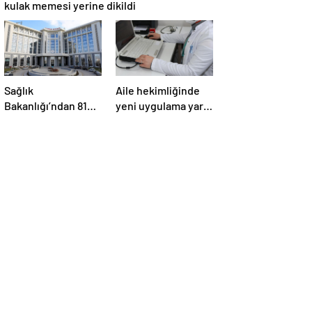
kulak memesi yerine dikildi
Sağlık
Aile hekimliğinde
Bakanlığı’ndan 81
yeni uygulama yarın
ilde yeni uygulama
başlıyor