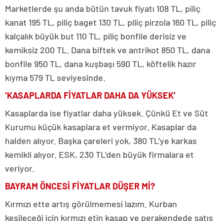
Marketlerde şu anda bütün tavuk fiyatı 108 TL, piliç
kanat 195 TL, piliç baget 130 TL, piliç pirzola 160 TL, piliç
kalçalık büyük but 110 TL, piliç bonfile derisiz ve
kemiksiz 200 TL. Dana biftek ve antrikot 850 TL, dana
bonfile 950 TL, dana kuşbaşı 590 TL, köftelik hazır
kıyma 579 TL seviyesinde.
‘KASAPLARDA FİYATLAR DAHA DA YÜKSEK’
Kasaplarda ise fiyatlar daha yüksek. Çünkü Et ve Süt
Kurumu küçük kasaplara et vermiyor. Kasaplar da
halden alıyor. Başka çareleri yok, 380 TL’ye karkas
kemikli alıyor. ESK, 230 TL’den büyük firmalara et
veriyor.
BAYRAM ÖNCESİ FİYATLAR DÜŞER Mİ?
Kırmızı ette artış görülmemesi lazım. Kurban
kesileceği için kırmızı etin kasap ve perakendede satış