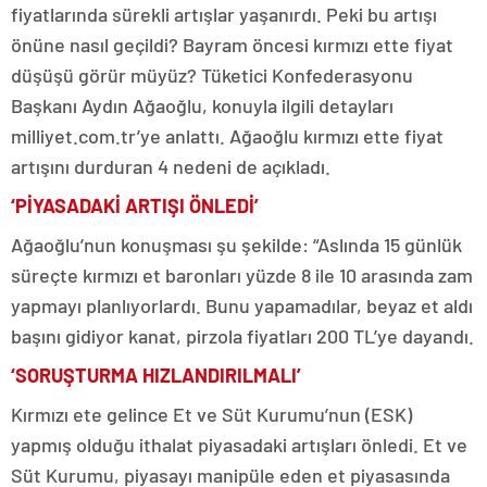
fiyatlarında sürekli artışlar yaşanırdı. Peki bu artışı
önüne nasıl geçildi? Bayram öncesi kırmızı ette fiyat
düşüşü görür müyüz? Tüketici Konfederasyonu
Başkanı Aydın Ağaoğlu, konuyla ilgili detayları
milliyet.com.tr’ye anlattı. Ağaoğlu kırmızı ette fiyat
artışını durduran 4 nedeni de açıkladı.
‘PİYASADAKİ ARTIŞI ÖNLEDİ’
Ağaoğlu’nun konuşması şu şekilde: “Aslında 15 günlük
süreçte kırmızı et baronları yüzde 8 ile 10 arasında zam
yapmayı planlıyorlardı. Bunu yapamadılar, beyaz et aldı
başını gidiyor kanat, pirzola fiyatları 200 TL’ye dayandı.
‘SORUŞTURMA HIZLANDIRILMALI’
Kırmızı ete gelince Et ve Süt Kurumu’nun (ESK)
yapmış olduğu ithalat piyasadaki artışları önledi. Et ve
Süt Kurumu, piyasayı manipüle eden et piyasasında