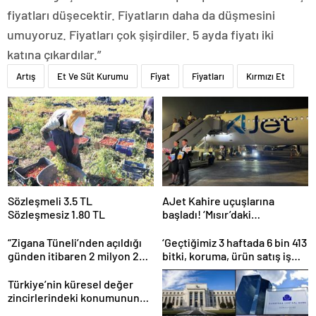
fiyatları düşecektir. Fiyatların daha da düşmesini
umuyoruz. Fiyatları çok şişirdiler. 5 ayda fiyatı iki
katına çıkardılar.”
Artış
Et Ve Süt Kurumu
Fiyat
Fiyatları
Kırmızı Et
Sözleşmeli 3.5 TL
AJet Kahire uçuşlarına
Sözleşmesiz 1.80 TL
başladı! ‘Mısır’daki
destinasyon sayısını üçe
getireceğiz’
“Zigana Tüneli’nden açıldığı
‘Geçtiğimiz 3 haftada 6 bin 413
günden itibaren 2 milyon 200
bitki, koruma, ürün satış iş
bin üstünde araç geçti”
yeri denetlendi’
Türkiye’nin küresel değer
zincirlerindeki konumunun
güçlendirilmesi hedefleniyor