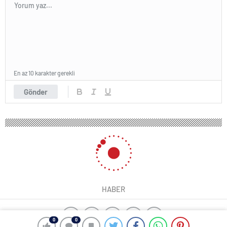
En az 10 karakter gerekli
Gönder
0
0
0
0