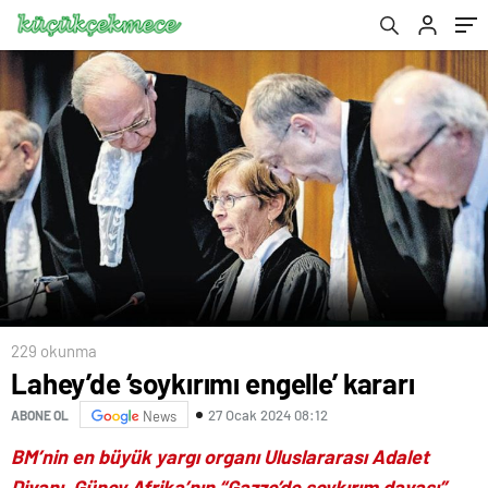
229 okunma
Lahey’de ‘soykırımı engelle’ kararı
27 Ocak 2024 08:12
ABONE OL
News
BM’nin en büyük yargı organı Uluslararası Adalet
Divanı, Güney Afrika’nın “Gazze’de soykırım davası”