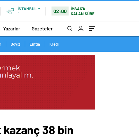
İMSAK'A
İSTANBUL
02:00
KALAN SÜRE
°
Yazarlar
Gazeteler
r
Döviz
Emtia
Kredi
k kazanç 38 bin