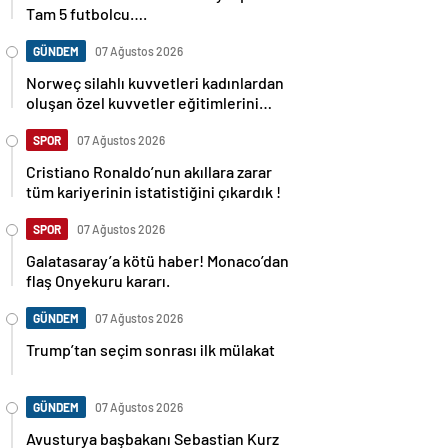
Tam 5 futbolcu….
GÜNDEM
07 Ağustos 2026
Norweç silahlı kuvvetleri kadınlardan
oluşan özel kuvvetler eğitimlerini
başlattı.
SPOR
07 Ağustos 2026
Cristiano Ronaldo’nun akıllara zarar
tüm kariyerinin istatistiğini çıkardık !
SPOR
07 Ağustos 2026
Galatasaray’a kötü haber! Monaco’dan
flaş Onyekuru kararı.
GÜNDEM
07 Ağustos 2026
Trump’tan seçim sonrası ilk mülakat
GÜNDEM
07 Ağustos 2026
Avusturya başbakanı Sebastian Kurz