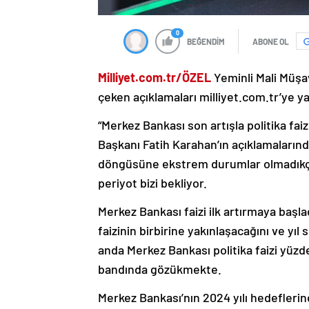
0
BEĞENDİM
ABONE OL
Milliyet.com.tr/ÖZEL
Yeminli Mali Müşav
çeken açıklamaları milliyet.com.tr’ye y
“Merkez Bankası son artışla politika faiz
Başkanı Fatih Karahan’ın açıklamalarında
döngüsüne ekstrem durumlar olmadıkça 
periyot bizi bekliyor.
Merkez Bankası faizi ilk artırmaya başla
faizinin birbirine yakınlaşacağını ve yı
anda Merkez Bankası politika faizi yüzd
bandında gözükmekte.
Merkez Bankası’nın 2024 yılı hedeflerine