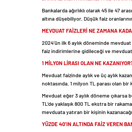
Bankalarda ağırlıklı olarak 45 ile 47 ar
altına düşebiliyor. Düşük faiz oranları
MEVDUAT FAİZLERİ NE ZAMANA KAD
2024’ün ilk 6 aylık döneminde mevduat 
faiz indirimlerine gidileceği ve mevdua
1 MİLYON LİRASI OLAN NE KAZANIYOR
Mevduat faizinde aylık ve üç aylık kaz
noktasında. 1 milyon TL parası olan bir 
Mevduat eğer 3 aylık döneme çıkarsa bu
TL’de yaklaşık 800 TL ekstra bir rakama 
mevduata yatıran bir kişinin kazanacağı a
YÜZDE 40’IN ALTINDA FAİZ VEREN B