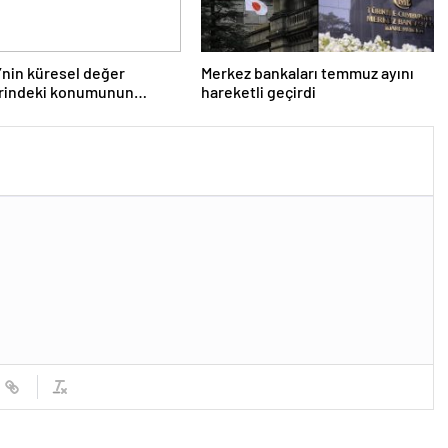
’nin küresel değer
Merkez bankaları temmuz ayını
erindeki konumunun
hareketli geçirdi
irilmesi hedefleniyor