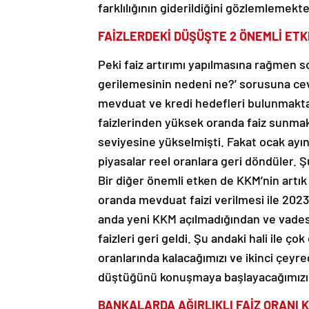
farklılığının giderildiğini gözlemlemekte
FAİZLERDEKİ DÜŞÜŞTE 2 ÖNEMLİ ETK
Peki faiz artırımı yapılmasına rağmen 
gerilemesinin nedeni ne?’ sorusuna ceva
mevduat ve kredi hedefleri bulunmakta
faizlerinden yüksek oranda faiz sunmakt
seviyesine yükselmişti. Fakat ocak ayına
piyasalar reel oranlara geri döndüler. Ş
Bir diğer önemli etken de KKM’nin artık
oranda mevduat faizi verilmesi ile 2023
anda yeni KKM açılmadığından ve vades
faizleri geri geldi. Şu andaki hali ile 
oranlarında kalacağımızı ve ikinci çeyr
düştüğünü konuşmaya başlayacağımızı 
BANKALARDA AĞIRLIKLI FAİZ ORANI 