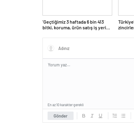
‘Geçtiğimiz 3 haftada 6 bin 413
Türkiye
bitki, koruma, ürün satış iş yeri
zincirl
denetlendi’
güçlend
En az 10 karakter gerekli
Gönder