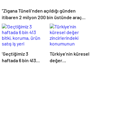
“Zigana Tüneli’nden açıldığı günden
itibaren 2 milyon 200 bin üstünde araç
geçti”
‘Geçtiğimiz 3
Türkiye’nin küresel
haftada 6 bin 413
değer
bitki, koruma, ürün
zincirlerindeki
satış iş yeri
konumunun
denetlendi’
güçlendirilmesi
hedefleniyor