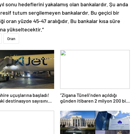
yıl sonu hedeflerini yakalamış olan bankalardır. Şu anda
resif tutum sergilemeyen bankalardır. Bu geçici bir
i oran yüzde 45-47 aralığıdır. Bu bankalar kısa süre
ına yükseltecektir.”
Oran
hire uçuşlarına başladı!
“Zigana Tüneli’nden açıldığı
daki destinasyon sayısını
günden itibaren 2 milyon 200 bin
ireceğiz’
üstünde araç geçti”