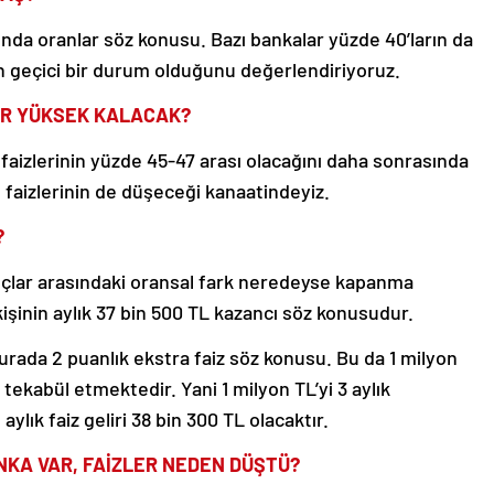
asında oranlar söz konusu. Bazı bankalar yüzde 40’ların da
nın geçici bir durum olduğunu değerlendiriyoruz.
AR YÜKSEK KALACAK?
faizlerinin yüzde 45-47 arası olacağını daha sonrasında
t faizlerinin de düşeceği kanaatindeyiz.
?
ançlar arasındaki oransal fark neredeyse kapanma
kişinin aylık 37 bin 500 TL kazancı söz konusudur.
rada 2 puanlık ekstra faiz söz konusu. Bu da 1 milyon
tekabül etmektedir. Yani 1 milyon TL’yi 3 aylık
ylık faiz geliri 38 bin 300 TL olacaktır.
ANKA VAR, FAİZLER NEDEN DÜŞTÜ?