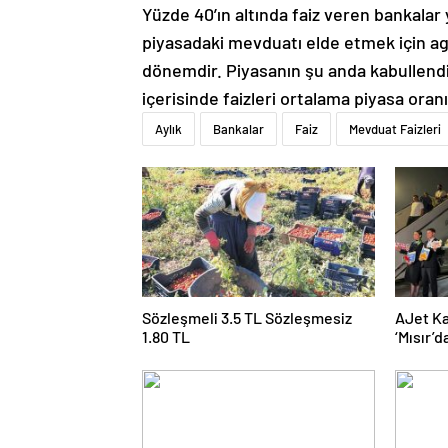
Yüzde 40’ın altında faiz veren bankalar 
piyasadaki mevduatı elde etmek için ag
dönemdir. Piyasanın şu anda kabullendiğ
içerisinde faizleri ortalama piyasa oran
Aylık
Bankalar
Faiz
Mevduat Faizleri
Sözleşmeli 3.5 TL Sözleşmesiz
AJet Ka
1.80 TL
‘Mısır’
üçe get