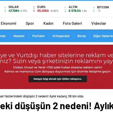
DOLAR
EURO
ALTIN
BITCOIN
47,7084
55,0050
6.579,54
%
0.17%
-0.02%
1,34
Ekonomi
Spor
Kadın
Foto Galeri
Videolar
ınlar
Hisseler
Pariteler
Kritoparalar
Borsa
Diğer Haberle
at faizlerindeki düşüşün 2 nedeni! Aylık kazanç 38 bin oldu
eki düşüşün 2 nedeni! Aylı