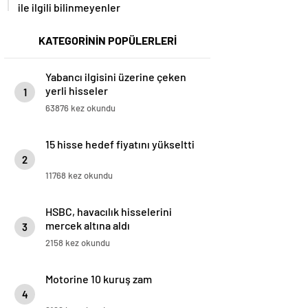
ile ilgili bilinmeyenler
KATEGORİNİN POPÜLERLERİ
Yabancı ilgisini üzerine çeken
yerli hisseler
1
63876 kez okundu
15 hisse hedef fiyatını yükseltti
2
11768 kez okundu
HSBC, havacılık hisselerini
mercek altına aldı
3
2158 kez okundu
Motorine 10 kuruş zam
4