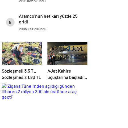
2126 kez okundu
Aramco’nun net kârı yüzde 25
eridi
5
2004 kez okundu
Sözleşmeli 3.5 TL
AJet Kahire
Sözleşmesiz 1.80 TL
uçuşlarına başladı!
‘Mısır’daki
destinasyon
sayısını üçe
getireceğiz’