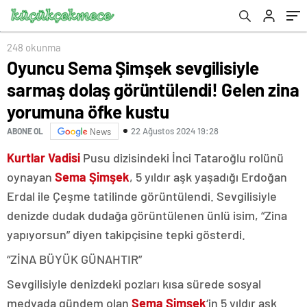
öfke kustu
248 okunma
Oyuncu Sema Şimşek sevgilisiyle
sarmaş dolaş görüntülendi! Gelen zina
yorumuna öfke kustu
22 Ağustos 2024 19:28
ABONE OL
News
Kurtlar Vadisi
Pusu dizisindeki İnci Tataroğlu rolünü
oynayan
Sema Şimşek
, 5 yıldır aşk yaşadığı Erdoğan
Erdal ile Çeşme tatilinde görüntülendi. Sevgilisiyle
denizde dudak dudağa görüntülenen ünlü isim, “Zina
yapıyorsun” diyen takipçisine tepki gösterdi.
“ZİNA BÜYÜK GÜNAHTIR”
Sevgilisiyle denizdeki pozları kısa sürede sosyal
medyada gündem olan
Sema Şimşek
‘in 5 yıldır aşk