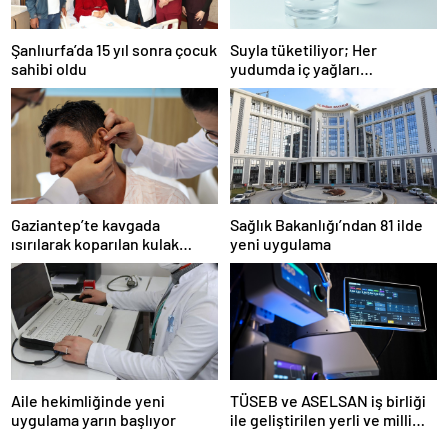
Şanlıurfa’da 15 yıl sonra çocuk
Suyla tüketiliyor; Her
sahibi oldu
yudumda iç yağları
parçalıyor…
Gaziantep’te kavgada
Sağlık Bakanlığı’ndan 81 ilde
ısırılarak koparılan kulak
yeni uygulama
memesi yerine dikildi
Aile hekimliğinde yeni
TÜSEB ve ASELSAN iş birliği
uygulama yarın başlıyor
ile geliştirilen yerli ve milli
kalp-akciğer makinesi