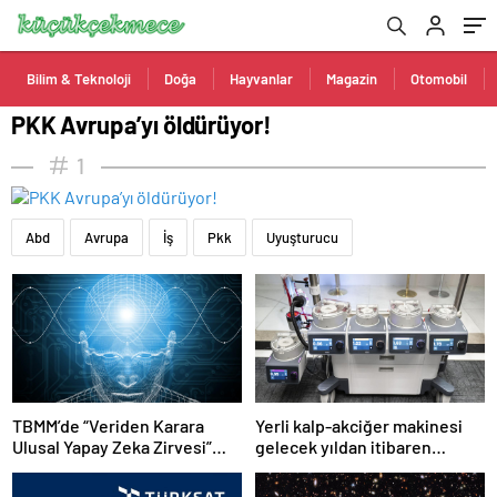
Bilim & Teknoloji
Doğa
Hayvanlar
Magazin
Otomobil
PKK Avrupa’yı öldürüyor!
1
Abd
Avrupa
İş
Pkk
Uyuşturucu
TBMM’de “Veriden Karara
Yerli kalp-akciğer makinesi
Ulusal Yapay Zeka Zirvesi”
gelecek yıldan itibaren
başladı
kullanılacak