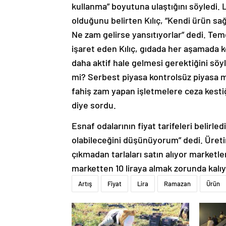
kullanma” boyutuna ulaştığını söyledi. 
olduğunu belirten Kılıç, “Kendi ürün sa
Ne zam gelirse yansıtıyorlar” dedi. Teme
işaret eden Kılıç, gıdada her aşamada 
daha aktif hale gelmesi gerektiğini söy
mi? Serbest piyasa kontrolsüz piyasa mı
fahiş zam yapan işletmelere ceza kestiğ
diye sordu.
Esnaf odalarının fiyat tarifeleri belirled
olabileceğini düşünüyorum” dedi. Üretim
çıkmadan tarlaları satın alıyor marketler
marketten 10 liraya almak zorunda kalıy
Artış
Fiyat
Lira
Ramazan
Ürün