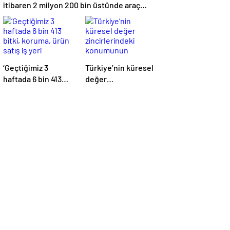
itibaren 2 milyon 200 bin üstünde araç
geçti”
‘Geçtiğimiz 3
Türkiye’nin küresel
haftada 6 bin 413
değer
bitki, koruma, ürün
zincirlerindeki
satış iş yeri
konumunun
denetlendi’
güçlendirilmesi
hedefleniyor