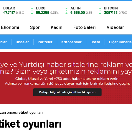
DOLAR
EURO
ALTIN
BITCOIN
47,7417
55,2259
6.658,00
3097188
0.16%
0.31%
2,55
0,70%
Ekonomi
Spor
Kadın
Foto Galeri
Videolar
ınlar
Hisseler
Pariteler
Kritoparalar
Borsa
Diğer Haberle
an öncesi etiket oyunları
iket oyunları