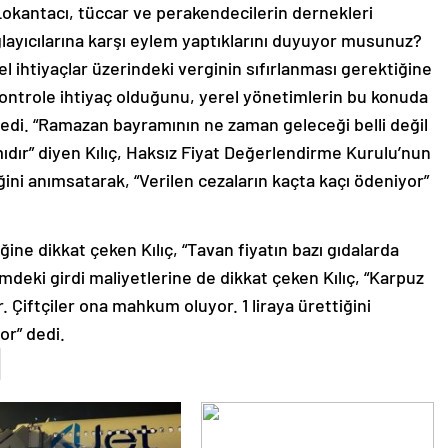
Lokantacı, tüccar ve perakendecilerin dernekleri
ğlayıcılarına karşı eylem yaptıklarını duyuyor musunuz?
l ihtiyaçlar üzerindeki verginin sıfırlanması gerektiğine
kontrole ihtiyaç olduğunu, yerel yönetimlerin bu konuda
ledi. “Ramazan bayramının ne zaman geleceği belli değil
dır” diyen Kılıç, Haksız Fiyat Değerlendirme Kurulu’nun
ini anımsatarak, “Verilen cezaların kaçta kaçı ödeniyor”
iğine dikkat çeken Kılıç, “Tavan fiyatın bazı gıdalarda
deki girdi maliyetlerine de dikkat çeken Kılıç, “Karpuz
. Çiftçiler ona mahkum oluyor. 1 liraya ürettiğini
or” dedi.