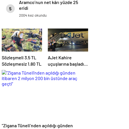
Aramco’nun net kârı yüzde 25
eridi
5
2004 kez okundu
Sözleşmeli 3.5 TL
AJet Kahire
Sözleşmesiz 1.80 TL
uçuşlarına başladı!
‘Mısır’daki
destinasyon
sayısını üçe
getireceğiz’
“Zigana Tüneli’nden açıldığı günden