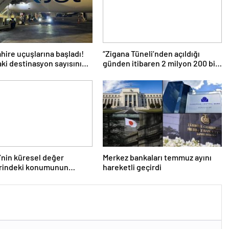
hire uçuşlarına başladı!
“Zigana Tüneli’nden açıldığı
daki destinasyon sayısını
günden itibaren 2 milyon 200 bin
ireceğiz’
üstünde araç geçti”
’nin küresel değer
Merkez bankaları temmuz ayını
erindeki konumunun
hareketli geçirdi
irilmesi hedefleniyor