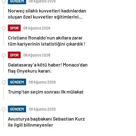
GÜNDEM
08 Ağustos 2026
Norweç silahlı kuvvetleri kadınlardan
oluşan özel kuvvetler eğitimlerini
başlattı.
SPOR
08 Ağustos 2026
Cristiano Ronaldo’nun akıllara zarar
tüm kariyerinin istatistiğini çıkardık !
SPOR
08 Ağustos 2026
Galatasaray’a kötü haber! Monaco’dan
flaş Onyekuru kararı.
GÜNDEM
08 Ağustos 2026
Trump’tan seçim sonrası ilk mülakat
GÜNDEM
08 Ağustos 2026
Avusturya başbakanı Sebastian Kurz
ile ilgili bilinmeyenler