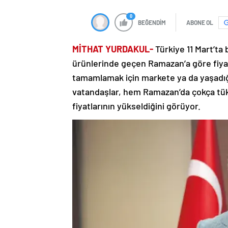
0
BEĞENDİM
ABONE OL
MİTHAT YURDAKUL-
Türkiye 11 Mart’ta
ürünlerinde geçen Ramazan’a göre fiyat 
tamamlamak için markete ya da yaşadığı
vatandaşlar, hem Ramazan’da çokça tük
fiyatlarının yükseldiğini görüyor.