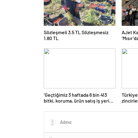
Sözleşmeli 3.5 TL Sözleşmesiz
AJet Ka
1.80 TL
‘Mısır’
üçe get
‘Geçtiğimiz 3 haftada 6 bin 413
Türkiye
bitki, koruma, ürün satış iş yeri
zincirl
denetlendi’
güçlend