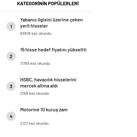
KATEGORİNİN POPÜLERLERİ
Yabancı ilgisini üzerine çeken
yerli hisseler
1
63876 kez okundu
15 hisse hedef fiyatını yükseltti
2
11769 kez okundu
HSBC, havacılık hisselerini
mercek altına aldı
3
2158 kez okundu
Motorine 10 kuruş zam
4
2127 kez okundu