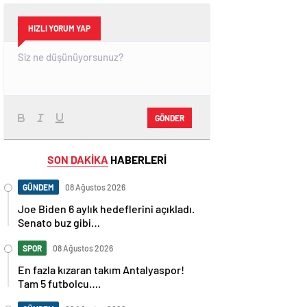
HIZLI YORUM YAP
GÖNDER
SON DAKİKA
HABERLERİ
GÜNDEM
08 Ağustos 2026
Joe Biden 6 aylık hedeflerini açıkladı.
Senato buz gibi…
SPOR
08 Ağustos 2026
En fazla kızaran takım Antalyaspor!
Tam 5 futbolcu….