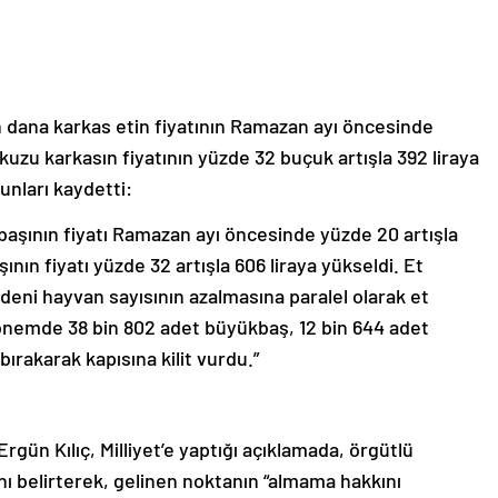
n dana karkas etin fiyatının Ramazan ayı öncesinde
n kuzu karkasın fiyatının yüzde 32 buçuk artışla 392 liraya
unları kaydetti:
şbaşının fiyatı Ramazan ayı öncesinde yüzde 20 artışla
şının fiyatı yüzde 32 artışla 606 liraya yükseldi. Et
edeni hayvan sayısının azalmasına paralel olarak et
önemde 38 bin 802 adet büyükbaş, 12 bin 644 adet
ırakarak kapısına kilit vurdu.”
rgün Kılıç, Milliyet’e yaptığı açıklamada, örgütlü
nı belirterek, gelinen noktanın “almama hakkını