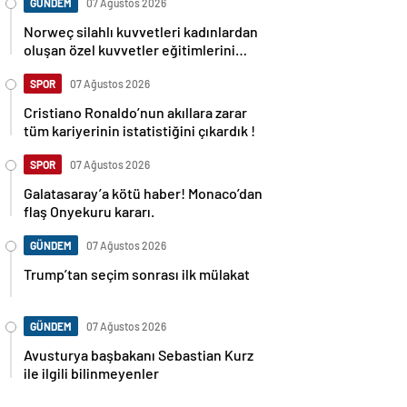
GÜNDEM
07 Ağustos 2026
Norweç silahlı kuvvetleri kadınlardan
oluşan özel kuvvetler eğitimlerini
başlattı.
SPOR
07 Ağustos 2026
Cristiano Ronaldo’nun akıllara zarar
tüm kariyerinin istatistiğini çıkardık !
SPOR
07 Ağustos 2026
Galatasaray’a kötü haber! Monaco’dan
flaş Onyekuru kararı.
GÜNDEM
07 Ağustos 2026
Trump’tan seçim sonrası ilk mülakat
GÜNDEM
07 Ağustos 2026
Avusturya başbakanı Sebastian Kurz
ile ilgili bilinmeyenler