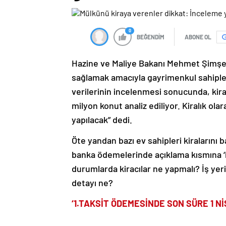
0
BEĞENDİM
ABONE OL
Hazine ve Maliye Bakanı Mehmet Şimşek,
sağlamak amacıyla gayrimenkul sahipleri
verilerinin incelenmesi sonucunda, kira
milyon konut analiz ediliyor. Kiralık olara
yapılacak” dedi.
Öte yandan bazı ev sahipleri kiralarını
banka ödemelerinde açıklama kısmına ‘k
durumlarda kiracılar ne yapmalı? İş yeri 
detayı ne?
‘1.TAKSİT ÖDEMESİNDE SON SÜRE 1 Nİ
Konuyla ilgili tüm merak edilenleri Ga