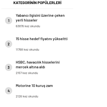
KATEGORİNİN POPÜLERLERİ
Yabancı ilgisini üzerine çeken
yerli hisseler
1
63876 kez okundu
15 hisse hedef fiyatını yükseltti
2
11768 kez okundu
HSBC, havacılık hisselerini
mercek altına aldı
3
2157 kez okundu
Motorine 10 kuruş zam
4
2126 kez okundu