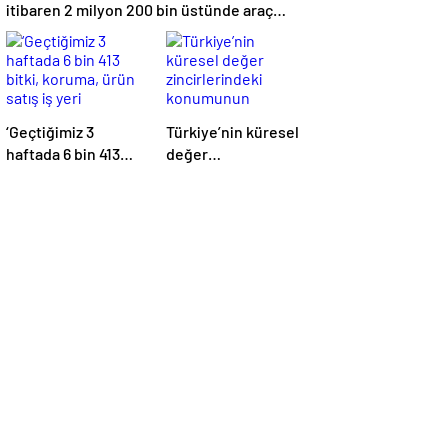
itibaren 2 milyon 200 bin üstünde araç
geçti”
‘Geçtiğimiz 3
Türkiye’nin küresel
haftada 6 bin 413
değer
bitki, koruma, ürün
zincirlerindeki
satış iş yeri
konumunun
denetlendi’
güçlendirilmesi
hedefleniyor