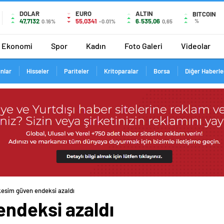
DOLAR
EURO
ALTIN
BITCOIN
47,7132
55,0341
6.535,06
%
0.16%
-0.01%
0,65
Ekonomi
Spor
Kadın
Foto Galeri
Videolar
ınlar
Hisseler
Pariteler
Kritoparalar
Borsa
Diğer Haberle
kesim güven endeksi azaldı
endeksi azaldı