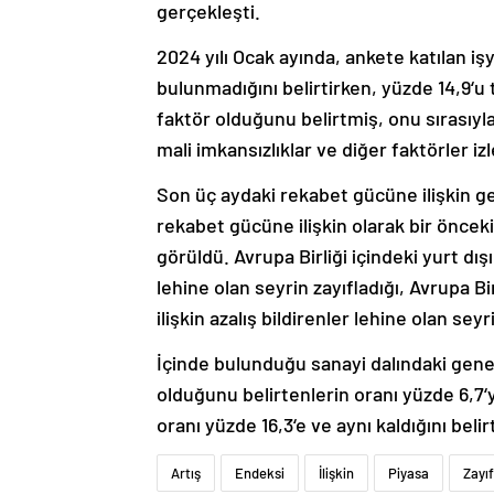
gerçekleşti.
2024 yılı Ocak ayında, ankete katılan işy
bulunmadığını belirtirken, yüzde 14,9‘u 
faktör olduğunu belirtmiş, onu sırasıyl
mali imkansızlıklar ve diğer faktörler izl
Son üç aydaki rekabet gücüne ilişkin gel
rekabet gücüne ilişkin olarak bir önceki
görüldü. Avrupa Birliği içindeki yurt dış
lehine olan seyrin zayıfladığı, Avrupa Bi
ilişkin azalış bildirenler lehine olan sey
İçinde bulunduğu sanayi dalındaki genel
olduğunu belirtenlerin oranı yüzde 6,7
oranı yüzde 16,3‘e ve aynı kaldığını beli
Artış
Endeksi
İlişkin
Piyasa
Zayıf