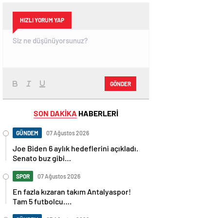
HIZLI YORUM YAP
GÖNDER
SON DAKİKA
HABERLERİ
GÜNDEM
07 Ağustos 2026
Joe Biden 6 aylık hedeflerini açıkladı.
Senato buz gibi…
SPOR
07 Ağustos 2026
En fazla kızaran takım Antalyaspor!
Tam 5 futbolcu….