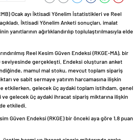
) Ocak ayı İktisadi Yönelim İstatistikleri ve Reel
çıkladı. İktisadi Yönelim Anketi sonuçları, imalat
in yanıtlarının ağırlıklandırılıp toplulaştırılmasıyla elde
arındırılmış Reel Kesim Güven Endeksi (RKGE-MA), bir
9 seviyesinde gerçekleşti. Endeksi oluşturan anket
lendiğinde, mamul mal stoku, mevcut toplam sipariş
iktarı ve sabit sermaye yatırım harcamasına ilişkin
 etkilerken, gelecek üç aydaki toplam istihdam, genel
ve gelecek üç aydaki ihracat sipariş miktarına ilişkin
e etkiledi.
sim Güven Endeksi (RKGE) bir önceki aya göre 1,8 puan
 üretim hacmi ve ihracat sipariş miktarında azalış