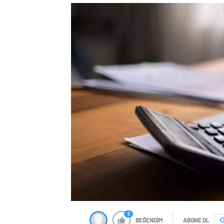
0
BEĞENDİM
ABONE OL