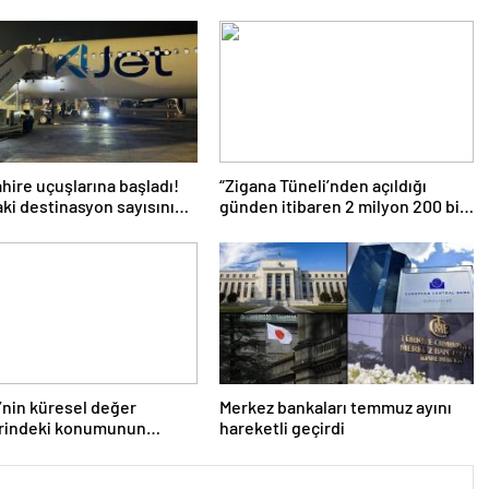
hire uçuşlarına başladı!
“Zigana Tüneli’nden açıldığı
daki destinasyon sayısını
günden itibaren 2 milyon 200 bin
ireceğiz’
üstünde araç geçti”
’nin küresel değer
Merkez bankaları temmuz ayını
erindeki konumunun
hareketli geçirdi
irilmesi hedefleniyor