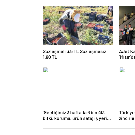
Sözleşmeli 3.5 TL Sözleşmesiz
AJet Ka
1.80 TL
‘Mısır’
üçe get
‘Geçtiğimiz 3 haftada 6 bin 413
Türkiye
bitki, koruma, ürün satış iş yeri
zincirl
denetlendi’
güçlend