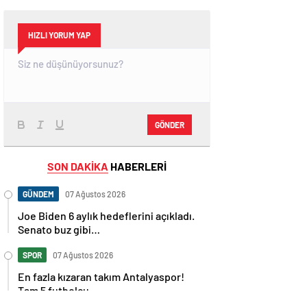
HIZLI YORUM YAP
GÖNDER
SON DAKİKA
HABERLERİ
GÜNDEM
07 Ağustos 2026
Joe Biden 6 aylık hedeflerini açıkladı.
Senato buz gibi…
SPOR
07 Ağustos 2026
En fazla kızaran takım Antalyaspor!
Tam 5 futbolcu….