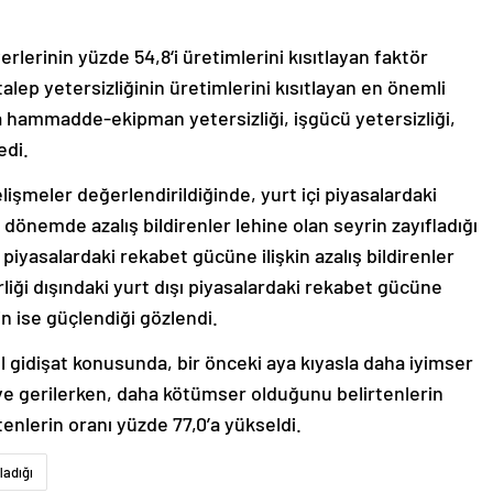
erlerinin yüzde 54,8‘i üretimlerini kısıtlayan faktör
talep yetersizliğinin üretimlerini kısıtlayan en önemli
a hammadde-ekipman yetersizliği, işgücü yetersizliği,
edi.
işmeler değerlendirildiğinde, yurt içi piyasalardaki
 dönemde azalış bildirenler lehine olan seyrin zayıfladığı
ı piyasalardaki rekabet gücüne ilişkin azalış bildirenler
rliği dışındaki yurt dışı piyasalardaki rekabet gücüne
rin ise güçlendiği gözlendi.
 gidişat konusunda, bir önceki aya kıyasla daha iyimser
‘ye gerilerken, daha kötümser olduğunu belirtenlerin
rtenlerin oranı yüzde 77,0’a yükseldi.
ladığı