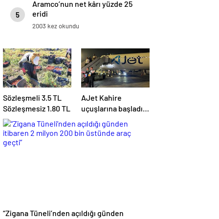
Aramco’nun net kârı yüzde 25
eridi
5
2003 kez okundu
Sözleşmeli 3.5 TL
AJet Kahire
Sözleşmesiz 1.80 TL
uçuşlarına başladı!
‘Mısır’daki
destinasyon
sayısını üçe
getireceğiz’
“Zigana Tüneli’nden açıldığı günden