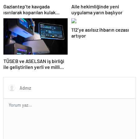
Gaziantep’te kavgada
Aile hekimliğinde yeni
ısırılarak koparılan kulak
uygulama yarın başlıyor
memesi yerine dikildi
112’ye asılsız ihbarın cezası
artıyor
TÜSEB ve ASELSAN iş birliği
ile geliştirilen yerli ve milli
kalp-akciğer makinesi
tanıtıldı