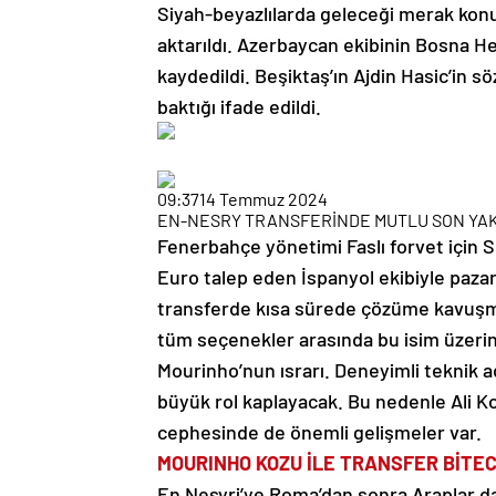
Siyah-beyazlılarda geleceği merak konu
aktarıldı. Azerbaycan ekibinin Bosna He
kaydedildi. Beşiktaş’ın Ajdin Hasic’in s
baktığı ifade edildi.
09:37
14 Temmuz 2024
EN-NESRY TRANSFERİNDE MUTLU SON YA
Fenerbahçe yönetimi Faslı forvet için Se
Euro talep eden İspanyol ekibiyle pazarl
transferde kısa sürede çözüme kavuşmak 
tüm seçenekler arasında bu isim üzeri
Mourinho’nun ısrarı. Deneyimli teknik 
büyük rol kaplayacak. Bu nedenle Ali K
cephesinde de önemli gelişmeler var.
MOURINHO KOZU İLE TRANSFER BİTE
En Nesyri’ye Roma’dan sonra Araplar da