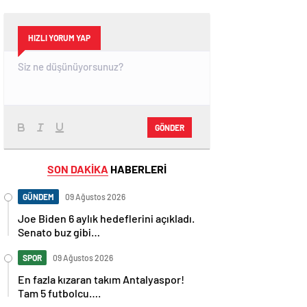
HIZLI YORUM YAP
GÖNDER
SON DAKİKA
HABERLERİ
GÜNDEM
09 Ağustos 2026
Joe Biden 6 aylık hedeflerini açıkladı.
Senato buz gibi…
SPOR
09 Ağustos 2026
En fazla kızaran takım Antalyaspor!
Tam 5 futbolcu….