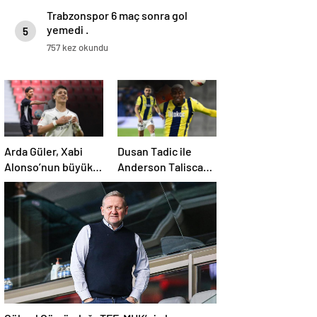
Trabzonspor 6 maç sonra gol
yemedi .
5
757 kez okundu
Arda Güler, Xabi
Dusan Tadic ile
Alonso’nun büyük
Anderson Talisca
kozu olacak
arasında tartışma
çıktı