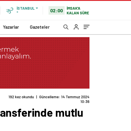
İMSAK'A
İSTANBUL
02:00
KALAN SÜRE
°
Yazarlar
Gazeteler
192 kez okundu
|
Güncelleme: 14 Temmuz 2024
10:36
ransferinde mutlu