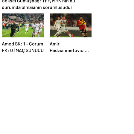
Göksel Gümüşdağ: TFF, MHK’nin bu
durumda olmasının sorumlusudur
Amed SK: 1 – Çorum
Amir
FK: 0 | MAÇ SONUCU
Hadziahmetovic:
Çok zor bir maçtı