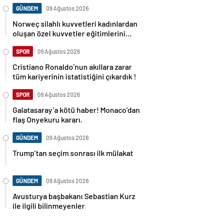
GÜNDEM
09 Ağustos 2026
Norweç silahlı kuvvetleri kadınlardan
oluşan özel kuvvetler eğitimlerini
başlattı.
SPOR
09 Ağustos 2026
Cristiano Ronaldo’nun akıllara zarar
tüm kariyerinin istatistiğini çıkardık !
SPOR
09 Ağustos 2026
Galatasaray’a kötü haber! Monaco’dan
flaş Onyekuru kararı.
GÜNDEM
09 Ağustos 2026
Trump’tan seçim sonrası ilk mülakat
GÜNDEM
09 Ağustos 2026
Avusturya başbakanı Sebastian Kurz
ile ilgili bilinmeyenler