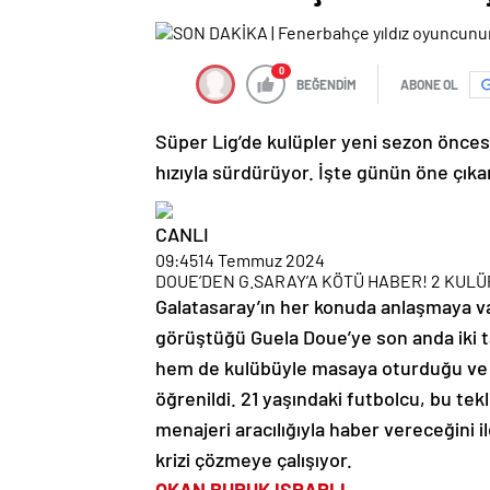
0
BEĞENDİM
ABONE OL
Süper Lig’de kulüpler yeni sezon öncesi
hızıyla sürdürüyor. İşte günün öne çık
CANLI
09:45
14 Temmuz 2024
DOUE’DEN G.SARAY’A KÖTÜ HABER! 2 KUL
Galatasaray’ın her konuda anlaşmaya v
görüştüğü Guela Doue’ye son anda iki 
hem de kulübüyle masaya oturduğu ve G
öğrenildi. 21 yaşındaki futbolcu, bu tek
menajeri aracılığıyla haber vereceğini il
krizi çözmeye çalışıyor.