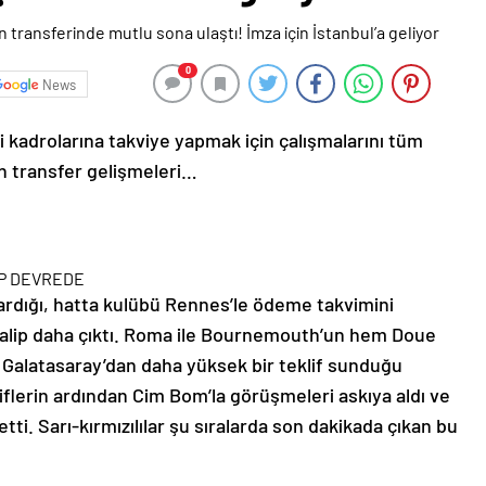
0
News
 kadrolarına takviye yapmak için çalışmalarını tüm
an transfer gelişmeleri…
ÜP DEVREDE
ardığı, hatta kulübü Rennes’le ödeme takvimini
talip daha çıktı. Roma ile Bournemouth’un hem Doue
alatasaray’dan daha yüksek bir teklif sunduğu
liflerin ardından Cim Bom’la görüşmeleri askıya aldı ve
etti. Sarı-kırmızılılar şu sıralarda son dakikada çıkan bu