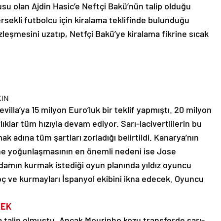
su olan Ajdin Hasic’e Neftçi Bakü’nün talip olduğu
rsekli futbolcu için kiralama teklifinde bulunduğu
özleşmesini uzatıp, Netfçi Bakü’ye kiralama fikrine sıcak
KIN
villa’ya 15 milyon Euro’luk bir teklif yapmıştı. 20 milyon
ıklar tüm hızıyla devam ediyor. Sarı-lacivertlilerin bu
adına tüm şartları zorladığı belirtildi. Kanarya’nın
ne yoğunlaşmasının en önemli nedeni ise Jose
adamın kurmak istediği oyun planında yıldız oyuncu
oç ve kurmayları İspanyol ekibini ikna edecek. Oyuncu
CEK
 talip olmuştu. Ancak Mourinho kozu transferde sarı-