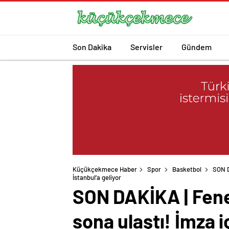
Son Dakika
Servisler
Gündem
Küçükçekmece Haber
Spor
Basketbol
SON D
İstanbul’a geliyor
SON DAKİKA | Fene
sona ulaştı! İmza i