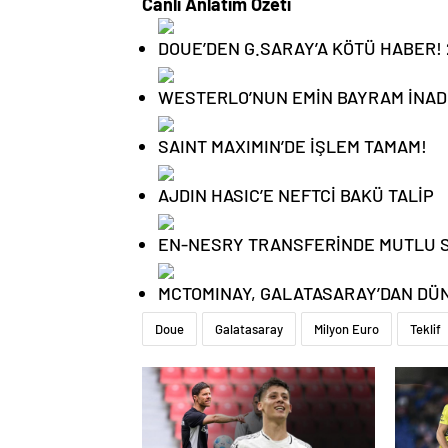
Canlı Anlatım Özeti
DOUE’DEN G.SARAY’A KÖTÜ HABER!
WESTERLO’NUN EMİN BAYRAM İNAD
SAINT MAXIMIN’DE İŞLEM TAMAM!
AJDIN HASIC’E NEFTCİ BAKÜ TALİP
EN-NESRY TRANSFERİNDE MUTLU S
MCTOMINAY, GALATASARAY’DAN DÜN
Doue
Galatasaray
Milyon Euro
Teklif