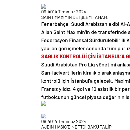
09:40
14 Temmuz 2024
SAINT MAXIMIN’DE İŞLEM TAMAM!
Fenerbahçe, Suudi Arabistan ekibi Al-A
Allan Saint Maximin’in de transferinde s
Federasyon Finansal Sürdürülebilirlik K
yapılan görüşmeler sonunda tüm pürüzler
SAĞLIK KONTROLÜ İÇİN İSTANBUL’A G
Suudi Arabistan Pro Lig yönetimi anlaşm
Sarı-lacivertlilerin kiralık olarak anlaş
kontrolü için İstanbul’a gelecek. Maximi
Fransız yıldız, 4 gol ve 10 asistlik bir
futbolcunun güncel piyasa değerinin ise 
09:40
14 Temmuz 2024
AJDIN HASIC’E NEFTCİ BAKÜ TALİP