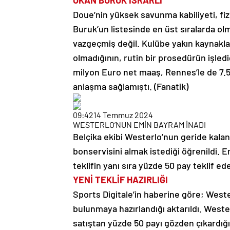
OKAN BURUK ISRARLI
Doue’nin yüksek savunma kabiliyeti, fizi
Buruk’un listesinde en üst sıralarda ol
vazgeçmiş değil. Kulübe yakın kaynakla
olmadığının, rutin bir prosedürün işlediğin
milyon Euro net maaş, Rennes’le de 7.5
anlaşma sağlamıştı. (Fanatik)
09:42
14 Temmuz 2024
WESTERLO’NUN EMİN BAYRAM İNADI
Belçika ekibi Westerlo’nun geride kala
bonservisini almak istediği öğrenildi. 
teklifin yanı sıra yüzde 50 pay teklif ed
YENİ TEKLİF HAZIRLIĞI
Sports Digitale’in haberine göre; Weste
bulunmaya hazırlandığı aktarıldı. Weste
satıştan yüzde 50 payı gözden çıkardığı