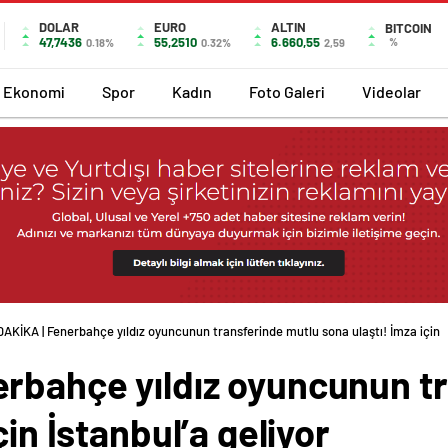
DOLAR
EURO
ALTIN
BITCOIN
47,7436
55,2510
6.660,55
%
0.18%
0.32%
2,59
Ekonomi
Spor
Kadın
Foto Galeri
Videolar
AKİKA | Fenerbahçe yıldız oyuncunun transferinde mutlu sona ulaştı! İmza için
rbahçe yıldız oyuncunun t
çin İstanbul’a geliyor