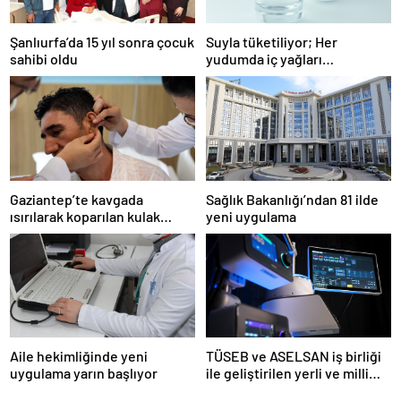
Şanlıurfa’da 15 yıl sonra çocuk
Suyla tüketiliyor; Her
sahibi oldu
yudumda iç yağları
parçalıyor…
Gaziantep’te kavgada
Sağlık Bakanlığı’ndan 81 ilde
ısırılarak koparılan kulak
yeni uygulama
memesi yerine dikildi
Aile hekimliğinde yeni
TÜSEB ve ASELSAN iş birliği
uygulama yarın başlıyor
ile geliştirilen yerli ve milli
kalp-akciğer makinesi