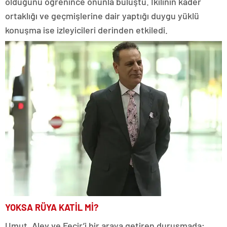
olduğunu öğrenince onunla buluştu. İkilinin kader
ortaklığı ve geçmişlerine dair yaptığı duygu yüklü
konuşma ise izleyicileri derinden etkiledi.
YOKSA RÜYA KATİL Mİ?
Umut, Alev ve Fecir’i bir araya getiren duruşmada;