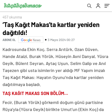
457 okunma
‘Taş Kağıt Makas’ta kartlar yeniden
dağıtıldı!
3 Mayıs 2024 00:27
ABONE OL
News
Kadrosunda Ekin Koç, Serra Arıtürk, Ozan Güven,
Hande Ataizi, Burak Yörük, Hüseyin Avni Danyal, Yüsra
Geyik, Bülent Seyran, Aytaç Uşun, Selim Galip ve Anıl
Taşezen gibi usta isimlerin yer aldığı MF Yapım imzalı
Taş Kağıt Makas: Hayatın Oyunu’nda kartlar yeniden
dağıtılmaya başladı.
TAŞ KAĞIT MAKAS SON BÖLÜM…
Fecir, (Burak Yörük) görkemli doğum günü partisine
Rüya’yla (Yüsra Geyik) birlikte Umut’un (Ekin Koç) da