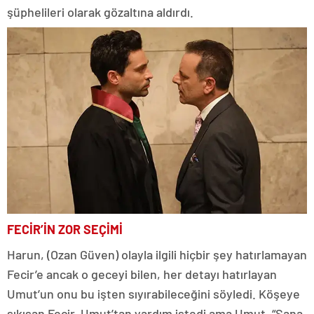
şüphelileri olarak gözaltına aldırdı.
FECİR’İN ZOR SEÇİMİ
Harun, (Ozan Güven) olayla ilgili hiçbir şey hatırlamayan
Fecir’e ancak o geceyi bilen, her detayı hatırlayan
Umut’un onu bu işten sıyırabileceğini söyledi. Köşeye
sıkışan Fecir, Umut’tan yardım istedi ama Umut, “Sana