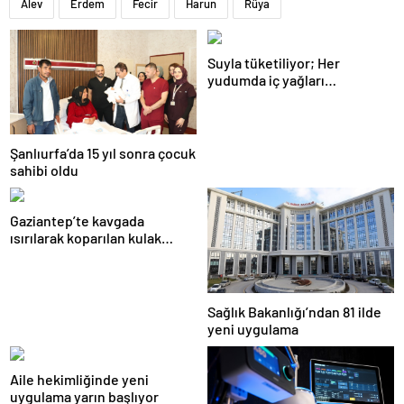
Alev
Erdem
Fecir
Harun
Rüya
Suyla tüketiliyor; Her
yudumda iç yağları
parçalıyor…
Şanlıurfa’da 15 yıl sonra çocuk
sahibi oldu
Gaziantep’te kavgada
ısırılarak koparılan kulak
memesi yerine dikildi
Sağlık Bakanlığı’ndan 81 ilde
yeni uygulama
Aile hekimliğinde yeni
uygulama yarın başlıyor