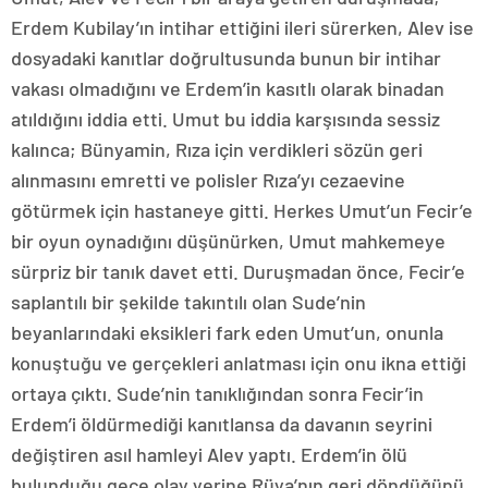
Erdem Kubilay’ın intihar ettiğini ileri sürerken, Alev ise
dosyadaki kanıtlar doğrultusunda bunun bir intihar
vakası olmadığını ve Erdem’in kasıtlı olarak binadan
atıldığını iddia etti. Umut bu iddia karşısında sessiz
kalınca; Bünyamin, Rıza için verdikleri sözün geri
alınmasını emretti ve polisler Rıza’yı cezaevine
götürmek için hastaneye gitti. Herkes Umut’un Fecir’e
bir oyun oynadığını düşünürken, Umut mahkemeye
sürpriz bir tanık davet etti. Duruşmadan önce, Fecir’e
saplantılı bir şekilde takıntılı olan Sude’nin
beyanlarındaki eksikleri fark eden Umut’un, onunla
konuştuğu ve gerçekleri anlatması için onu ikna ettiği
ortaya çıktı. Sude’nin tanıklığından sonra Fecir’in
Erdem’i öldürmediği kanıtlansa da davanın seyrini
değiştiren asıl hamleyi Alev yaptı. Erdem’in ölü
bulunduğu gece olay yerine Rüya’nın geri döndüğünü