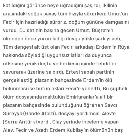
katıldığını görünce neye uğradığını şaşırdı. İkilinin
arasındaki soğuk savaş tüm hızıyla sürerken; Umut’un
Fecir için hazırladığı sürpriz, doğum gününe damgasını
vurdu. DJ setinin başına geçen Umut, Büşra’nın
ölmeden önce yorumladığı duygu yüklü şarkıyı açtı.
Tüm dengesi alt üst olan Fecir, arkadaşı Erdem’in Rüya
hakkında söylediği uygunsuz lafları da duyunca
öfkesine yenik düştü ve herkesin içinde tehditler
savurarak üzerine saldırdı. Ertesi sabah partinin
gerçekleştiği plazanın bahçesinde Erdem’in ölü
bulunması ise bütün okları Fecir’e yöneltti. Bu şüpheli
ölüm dosyasında maktulün Emirkıranlar’a ait bir
plazanın bahçesinde bulunduğunu öğrenen Savcı
Süreyya (Hande Ataizi), dosyayı yardımcısı Alev’e
(Serra Arıtürk) verdi. Olay yerinde inceleme yapan
Alev, Fecir ve Azad’ı Erdem Kubilay’ın ölümünün baş