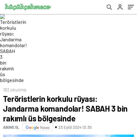
bölgesinde
182 okunma
Teröristlerin korkulu rüyası:
Jandarma komandolar! SABAH 3 bin
rakımlı üs bölgesinde
23 Eylül 2024 13:35
ABONE OL
News