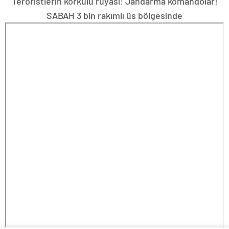
Teröristlerin korkulu rüyası: Jandarma komandolar!
SABAH 3 bin rakımlı üs bölgesinde