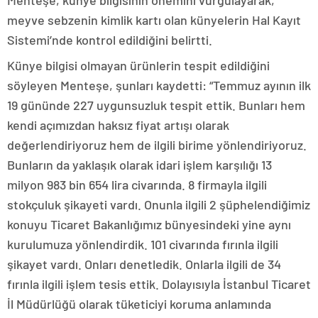
Menteşe, künye bilgisinin önemini vurgulayarak,
meyve sebzenin kimlik kartı olan künyelerin Hal Kayıt
Sistemi’nde kontrol edildiğini belirtti.
Künye bilgisi olmayan ürünlerin tespit edildiğini
söyleyen Menteşe, şunları kaydetti: “Temmuz ayının ilk
19 gününde 227 uygunsuzluk tespit ettik. Bunları hem
kendi açımızdan haksız fiyat artışı olarak
değerlendiriyoruz hem de ilgili birime yönlendiriyoruz.
Bunların da yaklaşık olarak idari işlem karşılığı 13
milyon 983 bin 654 lira civarında. 8 firmayla ilgili
stokçuluk şikayeti vardı. Onunla ilgili 2 şüphelendiğimiz
konuyu Ticaret Bakanlığımız bünyesindeki yine aynı
kurulumuza yönlendirdik. 101 civarında fırınla ilgili
şikayet vardı. Onları denetledik. Onlarla ilgili de 34
fırınla ilgili işlem tesis ettik. Dolayısıyla İstanbul Ticaret
İl Müdürlüğü olarak tüketiciyi koruma anlamında