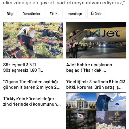
elimizden gelen gayreti sarf etmeye devam ediyoruz.”
Bilgi
Denetimler
Ettik.
menteşe
Ürünle
Sözleşmeli 3.5 TL
AJet Kahire uçuşlarına
Sözleşmesiz 1.80 TL
başladı! ‘Mısır’daki
destinasyon sayısını üçe
getireceğiz’
“Zigana Tüneli’nden açıldığı
‘Geçtiğimiz 3 haftada 6 bin 413
günden itibaren 2 milyon 200
bitki, koruma, ürün satış iş
bin üstünde araç geçti”
yeri denetlendi’
Türkiye’nin küresel değer
zincirlerindeki konumunun
güçlendirilmesi hedefleniyor