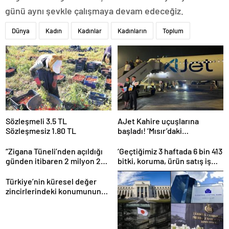
günü aynı şevkle çalışmaya devam edeceğiz.
Dünya
Kadın
Kadınlar
Kadınların
Toplum
Sözleşmeli 3.5 TL
AJet Kahire uçuşlarına
Sözleşmesiz 1.80 TL
başladı! ‘Mısır’daki
destinasyon sayısını üçe
getireceğiz’
“Zigana Tüneli’nden açıldığı
‘Geçtiğimiz 3 haftada 6 bin 413
günden itibaren 2 milyon 200
bitki, koruma, ürün satış iş
bin üstünde araç geçti”
yeri denetlendi’
Türkiye’nin küresel değer
zincirlerindeki konumunun
güçlendirilmesi hedefleniyor