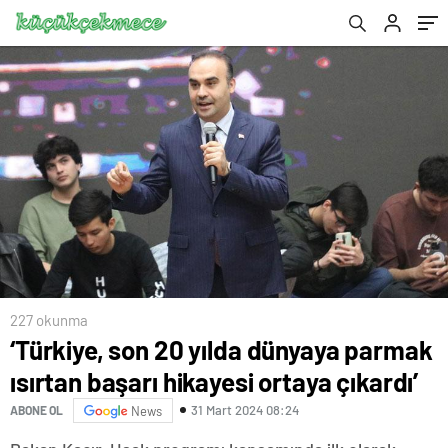
227 okunma
‘Türkiye, son 20 yılda dünyaya parmak
ısırtan başarı hikayesi ortaya çıkardı’
31 Mart 2024 08:24
ABONE OL
News