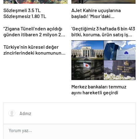
Sözleşmeli 3.5 TL
AJet Kahire uçuşlarına
Sözleşmesiz 1.80 TL
başladı! ‘Mısır’daki
destinasyon sayısını üçe
getireceğiz’
“Zigana Tüneli’nden açıldığı
‘Geçtiğimiz 3 haftada 6 bin 413
günden itibaren 2 milyon 200
bitki, koruma, ürün satış iş
bin üstünde araç geçti”
yeri denetlendi’
Türkiye’nin küresel değer
zincirlerindeki konumunun
güçlendirilmesi hedefleniyor
Merkez bankaları temmuz
ayını hareketli geçirdi