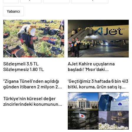
Yabancı
Sözleşmeli 3.5 TL
AJet Kahire uçuşlarına
Sözleşmesiz 1.80 TL
başladı! ‘Mısır’daki
destinasyon sayısını üçe
getireceğiz’
“Zigana Tüneli’nden açıldığı
‘Geçtiğimiz 3 haftada 6 bin 413
günden itibaren 2 milyon 200
bitki, koruma, ürün satış iş
bin üstünde araç geçti”
yeri denetlendi’
Türkiye’nin küresel değer
zincirlerindeki konumunun
güçlendirilmesi hedefleniyor