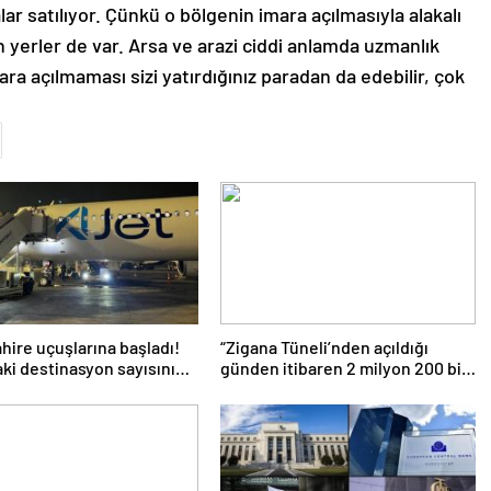
an yerler de var. Arsa ve arazi ciddi anlamda uzmanlık
mara açılmaması sizi yatırdığınız paradan da edebilir, çok
hire uçuşlarına başladı!
“Zigana Tüneli’nden açıldığı
daki destinasyon sayısını
günden itibaren 2 milyon 200 bin
ireceğiz’
üstünde araç geçti”