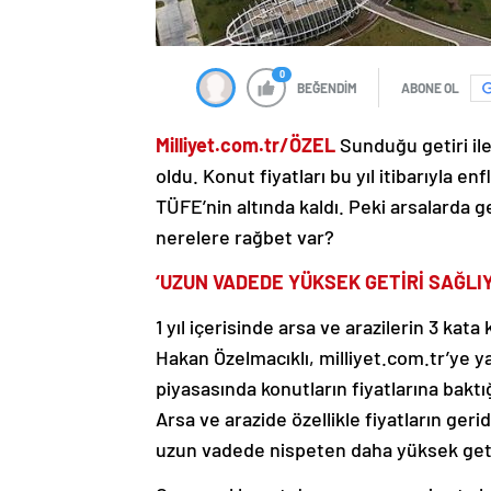
0
BEĞENDİM
ABONE OL
Milliyet.com.tr/ÖZEL
Sunduğu getiri il
oldu. Konut fiyatları bu yıl itibarıyla en
TÜFE’nin altında kaldı. Peki arsalarda 
nerelere rağbet var?
‘UZUN VADEDE YÜKSEK GETİRİ SAĞLI
1 yıl içerisinde arsa ve arazilerin 3 ka
Hakan Özelmacıklı, milliyet.com.tr’ye ya
piyasasında konutların fiyatlarına baktı
Arsa ve arazide özellikle fiyatların geri
uzun vadede nispeten daha yüksek getir
Geçen yıl konut dışı arsa ve arazi satışl