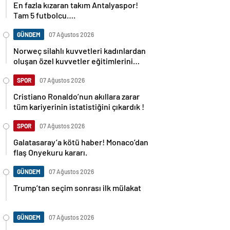
Tam 5 futbolcu….
GÜNDEM
07 Ağustos 2026
Norweç silahlı kuvvetleri kadınlardan
oluşan özel kuvvetler eğitimlerini
başlattı.
SPOR
07 Ağustos 2026
Cristiano Ronaldo’nun akıllara zarar
tüm kariyerinin istatistiğini çıkardık !
SPOR
07 Ağustos 2026
Galatasaray’a kötü haber! Monaco’dan
flaş Onyekuru kararı.
GÜNDEM
07 Ağustos 2026
Trump’tan seçim sonrası ilk mülakat
GÜNDEM
07 Ağustos 2026
Avusturya başbakanı Sebastian Kurz