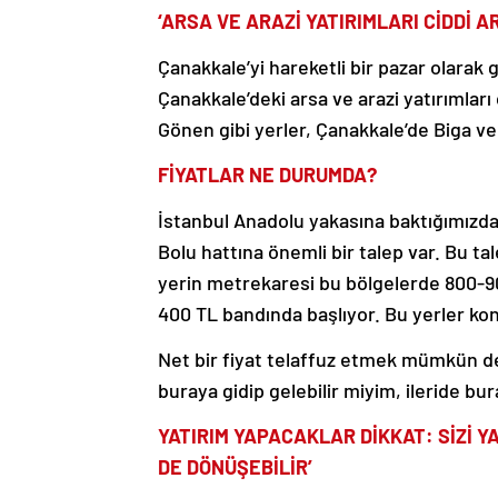
‘ARSA VE ARAZİ YATIRIMLARI CİDDİ AR
Çanakkale’yi hareketli bir pazar olarak
Çanakkale’deki arsa ve arazi yatırımları 
Gönen gibi yerler, Çanakkale’de Biga ve L
FİYATLAR NE DURUMDA?
İstanbul Anadolu yakasına baktığımızda
Bolu hattına önemli bir talep var. Bu ta
yerin metrekaresi bu bölgelerde 800-90
400 TL bandında başlıyor. Bu yerler k
Net bir fiyat telaffuz etmek mümkün değil
buraya gidip gelebilir miyim, ileride bu
YATIRIM YAPACAKLAR DİKKAT: SİZİ Y
DE DÖNÜŞEBİLİR’
Bugün metrekaresi bin TL’den bile tarlal