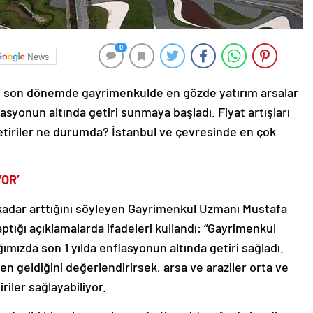
0
News
e son dönemde gayrimenkulde en gözde yatırım arsalar
flasyonun altında getiri sunmaya başladı. Fiyat artışları
getiriler ne durumda? İstanbul ve çevresinde en çok
YOR’
ta kadar arttığını söyleyen Gayrimenkul Uzmanı Mustafa
ptığı açıklamalarda ifadeleri kullandı: “Gayrimenkul
ğımızda son 1 yılda enflasyonun altında getiri sağladı.
den geldiğini değerlendirirsek, arsa ve araziler orta ve
iler sağlayabiliyor.
arı tarihi bir rakama ulaşmıştı. Konut tarafında krediye