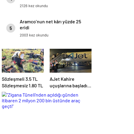
2126 kez okundu
Aramco’nun net kârı yüzde 25
eridi
5
2003 kez okundu
Sözleşmeli 3.5 TL
AJet Kahire
Sözleşmesiz 1.80 TL
uçuşlarına başladı!
‘Mısır’daki
destinasyon
sayısını üçe
getireceğiz’