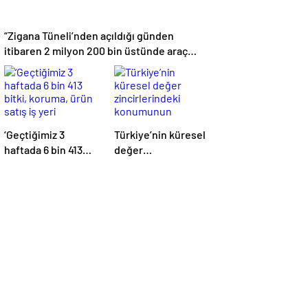
“Zigana Tüneli’nden açıldığı günden
itibaren 2 milyon 200 bin üstünde araç
geçti”
‘Geçtiğimiz 3
Türkiye’nin küresel
haftada 6 bin 413
değer
bitki, koruma, ürün
zincirlerindeki
satış iş yeri
konumunun
denetlendi’
güçlendirilmesi
hedefleniyor