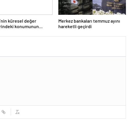
’nin küresel değer
Merkez bankaları temmuz ayını
erindeki konumunun
hareketli geçirdi
irilmesi hedefleniyor