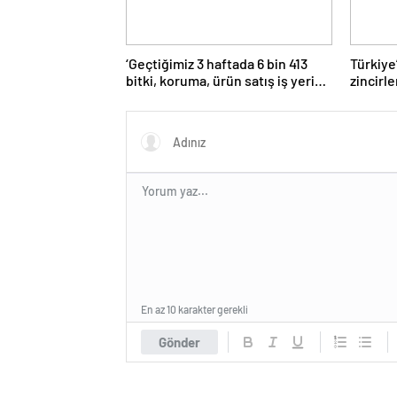
‘Geçtiğimiz 3 haftada 6 bin 413
Türkiye
bitki, koruma, ürün satış iş yeri
zincirl
denetlendi’
güçlend
En az 10 karakter gerekli
Gönder