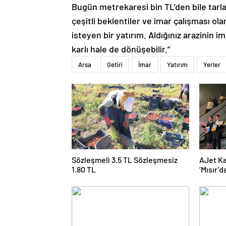
çeşitli beklentiler ve imar çalışması ol
isteyen bir yatırım. Aldığınız arazinin i
karlı hale de dönüşebilir.”
Arsa
Getiri
İmar
Yatırım
Yerler
Sözleşmeli 3.5 TL Sözleşmesiz
AJet Ka
1.80 TL
‘Mısır’
üçe get