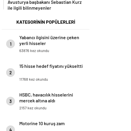
ile ilgili bilinmeyenler
KATEGORİNİN POPÜLERLERİ
Yabancı ilgisini üzerine çeken
yerli hisseler
1
63876 kez okundu
15 hisse hedef fiyatını yükseltti
2
11768 kez okundu
HSBC, havacılık hisselerini
mercek altına aldı
3
2157 kez okundu
Motorine 10 kuruş zam
4