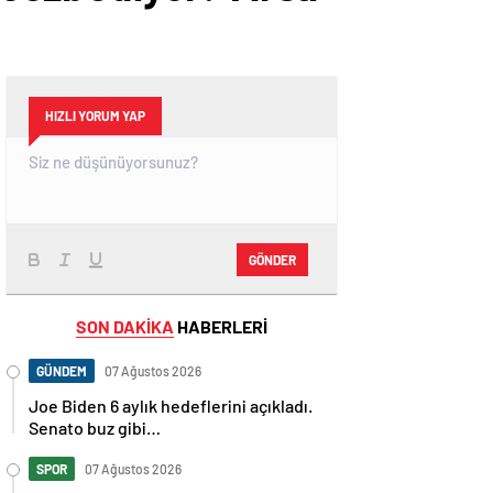
HIZLI YORUM YAP
GÖNDER
SON DAKİKA
HABERLERİ
GÜNDEM
07 Ağustos 2026
Joe Biden 6 aylık hedeflerini açıkladı.
Senato buz gibi…
SPOR
07 Ağustos 2026
En fazla kızaran takım Antalyaspor!