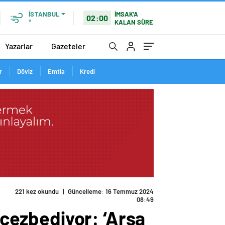
İMSAK'A
İSTANBUL
02:00
KALAN SÜRE
°
Yazarlar
Gazeteler
r
Döviz
Emtia
Kredi
di arttı’
ı cezbediyor: ‘Arsa