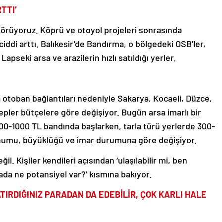
TTI’
 görüyoruz. Köprü ve otoyol projeleri sonrasında
ciddi arttı. Balıkesir’de Bandırma, o bölgedeki OSB’ler,
apseki arsa ve arazilerin hızlı satıldığı yerler.
 otoban bağlantıları nedeniyle Sakarya, Kocaeli, Düzce,
lepler bütçelere göre değişiyor. Bugün arsa imarlı bir
0-1000 TL bandında başlarken, tarla türü yerlerde 300-
onumu, büyüklüğü ve imar durumuna göre değişiyor.
. Kişiler kendileri açısından ‘ulaşılabilir mi, ben
rada ne potansiyel var?’ kısmına bakıyor.
ATIRDIĞINIZ PARADAN DA EDEBİLİR, ÇOK KARLI HALE
ar satılıyor. Çünkü o bölgenin imara açılmasıyla alakalı