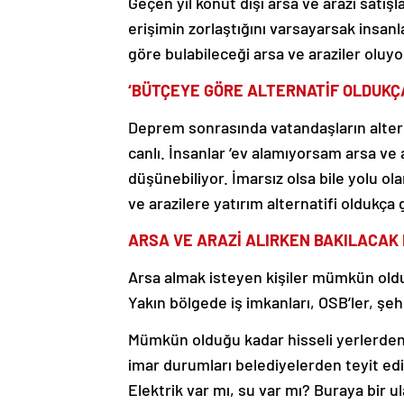
erişimin zorlaştığını varsayarsak insanl
göre bulabileceği arsa ve araziler oluyo
‘BÜTÇEYE GÖRE ALTERNATİF OLDUKÇA
Deprem sonrasında vatandaşların alternat
canlı. İnsanlar ‘ev alamıyorsam arsa ve 
düşünebiliyor. İmarsız olsa bile yolu ol
ve arazilere yatırım alternatifi oldukça g
ARSA VE ARAZİ ALIRKEN BAKILACAK
Arsa almak isteyen kişiler mümkün oldu
Yakın bölgede iş imkanları, OSB’ler, şeh
Mümkün olduğu kadar hisseli yerlerden k
imar durumları belediyelerden teyit edilm
Elektrik var mı, su var mı? Buraya bir ul
olacak mı, yol var mı?