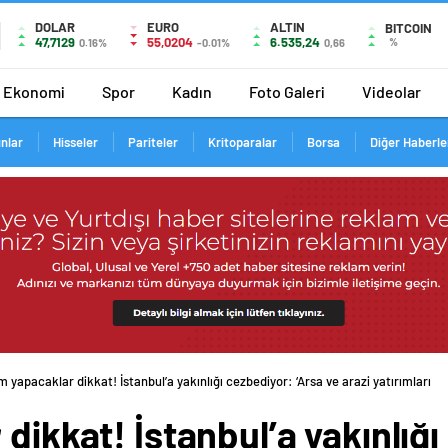
DOLAR
EURO
ALTIN
BITCOIN
47,7129
55,0204
6.535,24
%
0.16%
-0.01%
0,66
Ekonomi
Spor
Kadın
Foto Galeri
Videolar
ınlar
Hisseler
Pariteler
Kritoparalar
Borsa
Diğer Haberle
m yapacaklar dikkat! İstanbul’a yakınlığı cezbediyor: ‘Arsa ve arazi yatırımları cid
dikkat! İstanbul’a yakınlığ