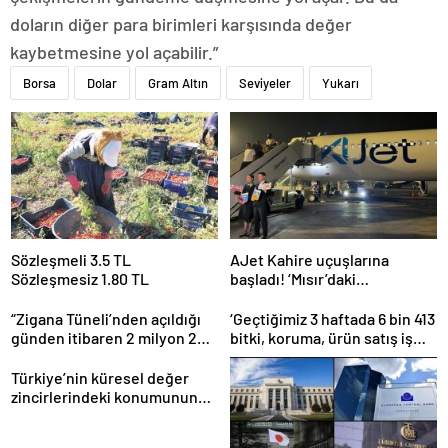
doların diğer para birimleri karşısında değer
kaybetmesine yol açabilir.”
Borsa
Dolar
Gram Altın
Seviyeler
Yukarı
Sözleşmeli 3.5 TL
AJet Kahire uçuşlarına
Sözleşmesiz 1.80 TL
başladı! ‘Mısır’daki
destinasyon sayısını üçe
getireceğiz’
“Zigana Tüneli’nden açıldığı
‘Geçtiğimiz 3 haftada 6 bin 413
günden itibaren 2 milyon 200
bitki, koruma, ürün satış iş
bin üstünde araç geçti”
yeri denetlendi’
Türkiye’nin küresel değer
zincirlerindeki konumunun
güçlendirilmesi hedefleniyor