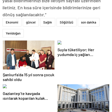
yasal bildirimlerinizi bize iletişim sayfası üzerinden
iletiniz. En kısa süre içerisinde bildirimlerinize geri
dönüş sağlanılacaktır.”
Ekonomi
güncel
Sağlık
Söğütözü
son dakika
Yenidoğan
Suyla tüketiliyor; Her
yudumda iç yağları
parçalıyor…
Şanlıurfa’da 15 yıl sonra çocuk
sahibi oldu
Gaziantep’te kavgada
ısırılarak koparılan kulak
memesi yerine dikildi