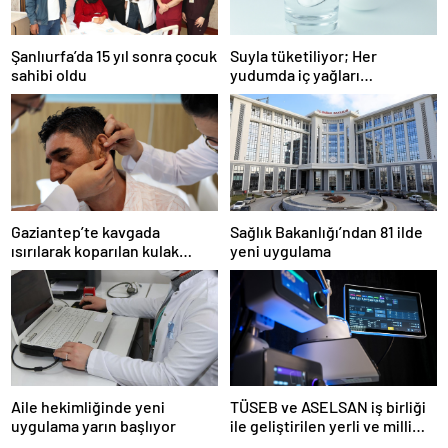
Şanlıurfa’da 15 yıl sonra çocuk
Suyla tüketiliyor; Her
sahibi oldu
yudumda iç yağları
parçalıyor…
Gaziantep’te kavgada
Sağlık Bakanlığı’ndan 81 ilde
ısırılarak koparılan kulak
yeni uygulama
memesi yerine dikildi
Aile hekimliğinde yeni
TÜSEB ve ASELSAN iş birliği
uygulama yarın başlıyor
ile geliştirilen yerli ve milli
kalp-akciğer makinesi