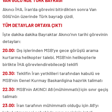
VAN GÖLÜ’NDE TÜRK BAYRAĞI
Akıncı İHA, İran’da görevini bitirdikten sonra Van
Gölü’nün üzerinde Türk bayrağı çizdi.
TÜM DETAYLAR ORTAYA ÇIKTI
İşte dakika dakika Bayraktar Akıncı’nın tarihi görevinin
detayları:
20.00:
Dış işlerinden MSB’ye gece görüşlü arama
kurtarma helikopter talebi, MSB’nin helikopterle
birlikte İHA görevlendirebileceği teklifi
20.30:
Teklifin İran yetkilileri tarafından kabulü ve
MSB’nin Genel Kurmay Baskanligina hazırlık talimatı
22.30:
MSB’nin AKINCI A6 (mühimmatlı) için sınır geçiş
talimatı
23.00:
İran tarafının mühimmatlı olduğu için A6’yı