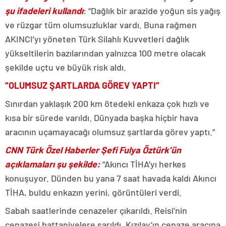
şu ifadeleri kullandı
: “Dağlık bir arazide yoğun sis yağış
ve rüzgar tüm olumsuzluklar vardı. Buna rağmen
AKINCI’yı yöneten Türk Silahlı Kuvvetleri dağlık
yükseltilerin bazılarından yalnızca 100 metre olacak
şekilde uçtu ve büyük risk aldı.
“OLUMSUZ ŞARTLARDA GÖREV YAPTI”
Sınırdan yaklaşık 200 km ötedeki enkaza çok hızlı ve
kısa bir sürede varıldı. Dünyada başka hiçbir hava
aracının uçamayacağı olumsuz şartlarda görev yaptı.”
CNN Türk Özel Haberler Şefi Fulya Öztürk’ün
açıklamaları şu şekilde:
“Akıncı TİHA’yı herkes
konuşuyor. Dünden bu yana 7 saat havada kaldı Akıncı
TİHA, buldu enkazın yerini, görüntüleri verdi.
Sabah saatlerinde cenazeler çıkarıldı. Reisi’nin
cenazesi battaniyelere sarıldı. Kızılay’ın cenaze aracına