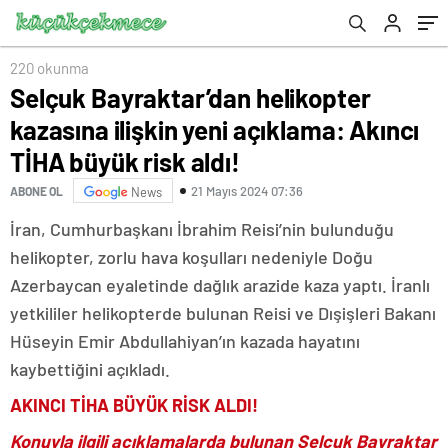
aldı!
220 okunma
Selçuk Bayraktar’dan helikopter
kazasına ilişkin yeni açıklama: Akıncı
TİHA büyük risk aldı!
21 Mayıs 2024 07:36
ABONE OL
News
İran, Cumhurbaşkanı İbrahim Reisi’nin bulunduğu
helikopter, zorlu hava koşulları nedeniyle Doğu
Azerbaycan eyaletinde dağlık arazide kaza yaptı. İranlı
yetkililer helikopterde bulunan Reisi ve Dışişleri Bakanı
Hüseyin Emir Abdullahiyan’ın kazada hayatını
kaybettiğini açıkladı.
AKINCI TİHA BÜYÜK RİSK ALDI!
Konuyla ilgili açıklamalarda bulunan Selçuk Bayraktar