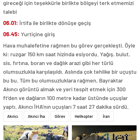
gireceği için teşekkürle birlikte bölgeyi terk etmemizi
talebi
06.01:
İrtifa ile birlikte dönüşe geçiş
06.45:
Yurtiçine giriş
Hava muhalefetine rağmen bu görev gerçekleşti. Öyle
ki: ruzgar 150 km saat hizinda esiyordu. Yağış, bulut,
sis, fırtına, boran ve dağlık arazi gibi her türlü
olumsuzlukla karşılaşıldı. Aslında çok tehlike bir uçuştu
bu bu. Tüm bu olumsuzluklara rağmen, Bayraktar
Akıncı görüntü almak ve yeri tespit etmek için 300
ft’den ve dağların 100 metre kadar üstünde uçuşlar
yaptı. Akıncı İHA’nın uçuşları 7 saat 27 dakika sürdü.
Akıncı
Akıncı İha
Görev
Helikopter
İran