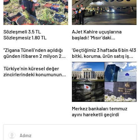
Sözleşmeli 3.5 TL
AJet Kahire uçuşlarına
Sözleşmesiz 1.80 TL
başladı! ‘Mısır’daki
destinasyon sayısını üçe
getireceğiz’
“Zigana Tüneli’nden açıldığı
‘Geçtiğimiz 3 haftada 6 bin 413
günden itibaren 2 milyon 200
bitki, koruma, ürün satış iş
bin üstünde araç geçti”
yeri denetlendi’
Türkiye’nin küresel değer
zincirlerindeki konumunun
güçlendirilmesi hedefleniyor
Merkez bankaları temmuz
ayını hareketli geçirdi