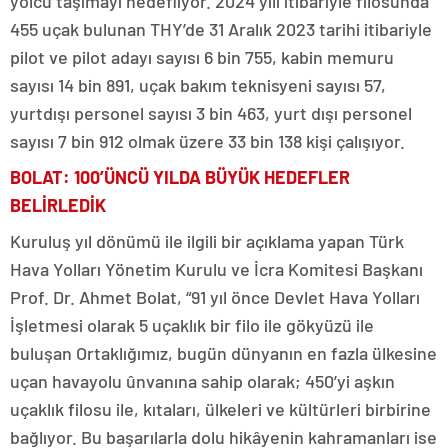
yolcu taşımayı hedefliyor. 2024 yılı itibariyle filosunda
455 uçak bulunan THY’de 31 Aralık 2023 tarihi itibariyle
pilot ve pilot adayı sayısı 6 bin 755, kabin memuru
sayısı 14 bin 891, uçak bakım teknisyeni sayısı 57,
yurtdışı personel sayısı 3 bin 463, yurt dışı personel
sayısı 7 bin 912 olmak üzere 33 bin 138 kişi çalışıyor.
BOLAT: 100’ÜNCÜ YILDA BÜYÜK HEDEFLER
BELİRLEDİK
Kuruluş yıl dönümü ile ilgili bir açıklama yapan Türk
Hava Yolları Yönetim Kurulu ve İcra Komitesi Başkanı
Prof. Dr. Ahmet Bolat, “91 yıl önce Devlet Hava Yolları
İşletmesi olarak 5 uçaklık bir filo ile gökyüzü ile
buluşan Ortaklığımız, bugün dünyanın en fazla ülkesine
uçan havayolu ûnvanına sahip olarak; 450’yi aşkın
uçaklık filosu ile, kıtaları, ülkeleri ve kültürleri birbirine
bağlıyor. Bu başarılarla dolu hikâyenin kahramanları ise