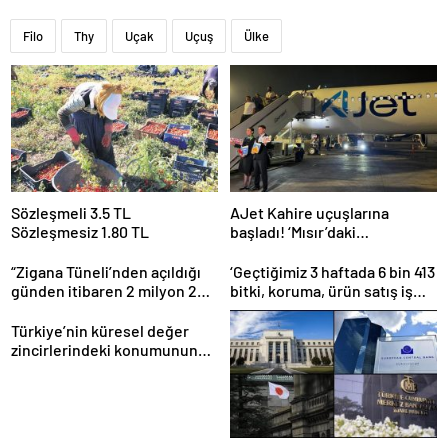
Filo
Thy
Uçak
Uçuş
Ülke
Sözleşmeli 3.5 TL
AJet Kahire uçuşlarına
Sözleşmesiz 1.80 TL
başladı! ‘Mısır’daki
destinasyon sayısını üçe
getireceğiz’
“Zigana Tüneli’nden açıldığı
‘Geçtiğimiz 3 haftada 6 bin 413
günden itibaren 2 milyon 200
bitki, koruma, ürün satış iş
bin üstünde araç geçti”
yeri denetlendi’
Türkiye’nin küresel değer
zincirlerindeki konumunun
güçlendirilmesi hedefleniyor