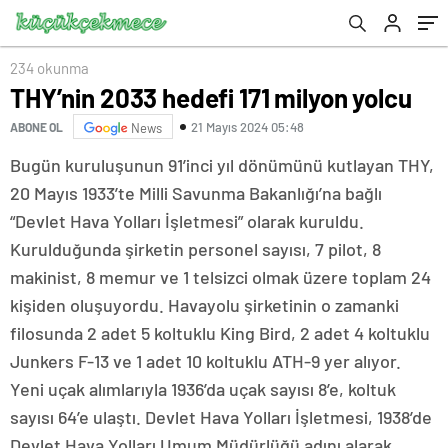
234 okunma
THY’nin 2033 hedefi 171 milyon yolcu
21 Mayıs 2024 05:48
ABONE OL
News
Bugün kuruluşunun 91’inci yıl dönümünü kutlayan THY,
20 Mayıs 1933’te Milli Savunma Bakanlığı’na bağlı
“Devlet Hava Yolları İşletmesi” olarak kuruldu.
Kurulduğunda şirketin personel sayısı, 7 pilot, 8
makinist, 8 memur ve 1 telsizci olmak üzere toplam 24
kişiden oluşuyordu. Havayolu şirketinin o zamanki
filosunda 2 adet 5 koltuklu King Bird, 2 adet 4 koltuklu
Junkers F-13 ve 1 adet 10 koltuklu ATH-9 yer alıyor.
Yeni uçak alımlarıyla 1936’da uçak sayısı 8’e, koltuk
sayısı 64’e ulaştı. Devlet Hava Yolları İşletmesi, 1938’de
Devlet Hava Yolları Umum Müdürlüğü adını alarak