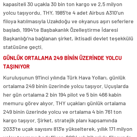
kapasiteli 30 uçakla 30 bin ton kargo ve 2,5 milyon
yolcu taşıyordu. THY, 1985’te 4 adet Airbus A310’un
filoya katılmasıyla Uzakdoğu ve okyanus aşırı seferlere
başladı. 1994’te Başbakanlık Özelleştirme İdaresi
Başkanlığı’na bağlanan şirket, iktisadi devlet teşekkülü
statüsüne geçti.
GÜNLÜK ORTALAMA 249 BİNİN ÜZERİNDE YOLCU
TAŞINIYOR
Kuruluşunun 91’inci yılında Türk Hava Yolları, günlük
ortalama 249 binin üzerinde yolcu taşıyor. Uçuşlarda
her gün ortalama 2 bin 194 pilot ve 5 bin 466 kabin
memuru görev alıyor. THY uçakları günlük ortalama
249 binin üzerinde yolcu ve ortalama 4 bin 761 ton
kargo taşıyor. Şirket, stratejik planı kapsamında
2033’te uçak sayısını 813’e yükselterek, yıllık 171 milyon